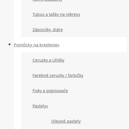
Tubus a tašky na výkresy
Zápisníky, diáre
Pomôcky na kreslenie»
Ceruzky a Uhlíky
Farebné ceruzky / farbičky
Fixky a popisovače
Pastely»
Olejové pastely