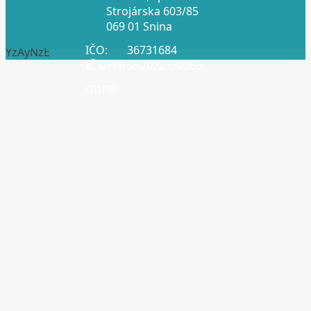
Strojárska 603/85
069 01 Snina
IČO:
36731684
YzAyNzE
IČ DPH:
SK2022320355
GDPR