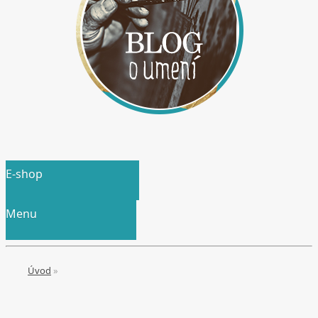
E-shop
Menu
Úvod
»