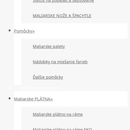
Štetce na podklad a šepsovanie
MALIARSKE NOŽE A ŠPACHTLE
Pomôcky»
Maliarske palety
Nádobky na miešanie farieb
Ďalšie pomôcky
Maliarske plátna
Maliarske PLÁTNA»
Maliarske plátno na ráme
Maliarske plátno na ráme EKO