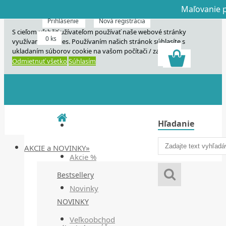
Maľovanie p
Dnes veľký horú
Dnes maľovanie
Prihlásenie
Nová registrácia
S cieľom uľahčiť užívateľom používať naše webové stránky
0 ks
využívame cookies. Používaním našich stránok súhlasíte s
ukladaním súborov cookie na vašom počítači / zariadení.
Odmietnuť všetko
Súhlasím
Hľadanie
AKCIE a NOVINKY»
Akcie %
Bestsellery
Novinky
NOVINKY
Veľkoobchod