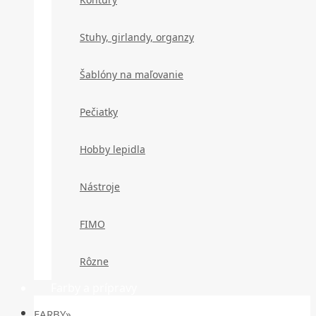
Stuhy, girlandy, organzy
Šablóny na maľovanie
Pečiatky
Hobby lepidla
Nástroje
FIMO
Rôzne
Farby a prípravy
FARBY»