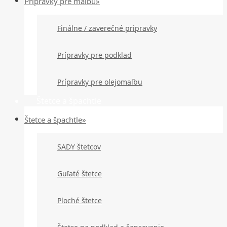
Prípravky pre maľbu»
Finálne / zaverečné pripravky
Prípravky pre podklad
Prípravky pre olejomaľbu
Štetce a špachtle
Štetce a špachtle»
SADY štetcov
Guľaté štetce
Ploché štetce