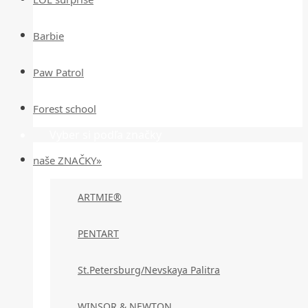
Barbie
Paw Patrol
Forest school
Vyber si podľa značky
naše ZNAČKY»
ARTMIE®
PENTART
St.Petersburg/Nevskaya Palitra
WINSOR & NEWTON