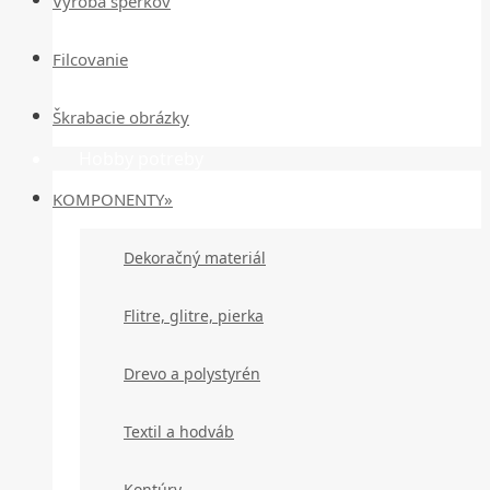
Výroba šperkov
Filcovanie
Škrabacie obrázky
Hobby potreby
KOMPONENTY»
Dekoračný materiál
Flitre, glitre, pierka
Drevo a polystyrén
Textil a hodváb
Kontúry