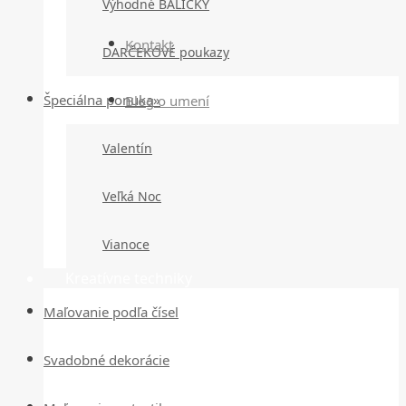
Výhodné BALÍČKY
Kontakt
DARČEKOVÉ poukazy
Špeciálna ponuka»
Blog o umení
Valentín
Veľká Noc
Vianoce
Kreatívne techniky
Maľovanie podľa čísel
Svadobné dekorácie