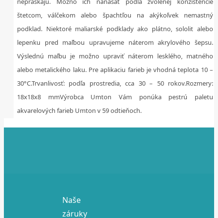
nepraskajú. Možno ich nanášať podľa zvolenej konzistencie
štetcom, válčekom alebo špachtľou na akýkoľvek nemastný
podklad. Niektoré maliarské podklady ako plátno, sololit alebo
lepenku pred maľbou upravujeme náterom akrylového šepsu.
Výslednú maľbu je možno upraviť náterom lesklého, matného
alebo metalického laku. Pre aplikaciu farieb je vhodná teplota 10 –
30°C.Trvanlivosť: podľa prostredia, cca 30 – 50 rokov.Rozmery:
18x18x8 mmVýrobca Umton Vám ponúka pestrú paletu
akvarelových farieb Umton v 59 odtieňoch.
Naše
záruky