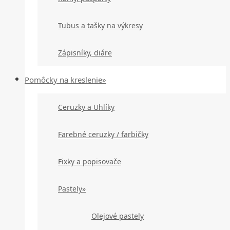
Tubus a tašky na výkresy
Zápisníky, diáre
Pomôcky na kreslenie»
Ceruzky a Uhlíky
Farebné ceruzky / farbičky
Fixky a popisovače
Pastely»
Olejové pastely