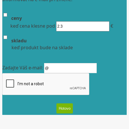
ceny
keď cena klesne pod
€
skladu
keď produkt bude na sklade
Zadajte Váš e-mail: