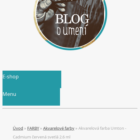
E-shop
Menu
Úvod
»
FARBY
»
Akvarelové farby
»
Akvarelová farba Umton -
Cadmium červená svetlá 2.6 ml