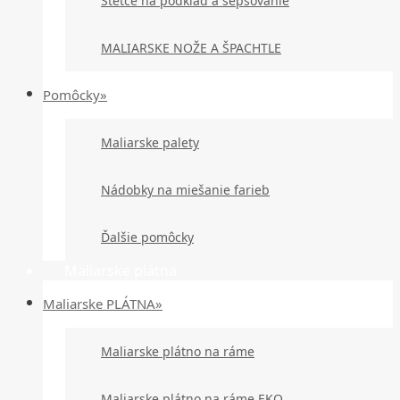
Štetce na podklad a šepsovanie
MALIARSKE NOŽE A ŠPACHTLE
Pomôcky»
Maliarske palety
Nádobky na miešanie farieb
Ďalšie pomôcky
Maliarske plátna
Maliarske PLÁTNA»
Maliarske plátno na ráme
Maliarske plátno na ráme EKO