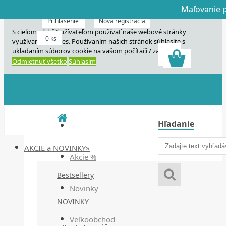
Maľovanie p
Dnes veľký horú
Dnes maľovanie
Prihlásenie
Nová registrácia
S cieľom uľahčiť užívateľom používať naše webové stránky
0 ks
využívame cookies. Používaním našich stránok súhlasíte s
ukladaním súborov cookie na vašom počítači / zariadení.
Odmietnuť všetko
Súhlasím
Hľadanie
AKCIE a NOVINKY»
Akcie %
Bestsellery
Novinky
NOVINKY
Veľkoobchod