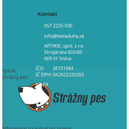
Kontakt
057 2225 030
info@bieladuha.sk
ARTMIE, spol. s r.o.
Strojárska 603/85
069 01 Snina
IČO:
36731684
YjhhN
IČ DPH:
SK2022320355
Strážny pes
GDPR
Informovať na e-mail pri zmene: