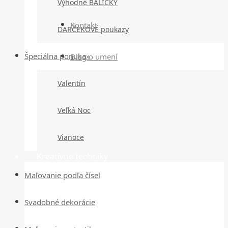
Výhodné BALÍČKY
Kontakt
DARČEKOVÉ poukazy
Špeciálna ponuka»
Blog o umení
Valentín
Veľká Noc
Vianoce
Kreatívne techniky
Maľovanie podľa čísel
Svadobné dekorácie