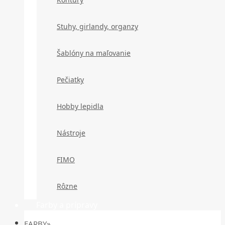
Stuhy, girlandy, organzy
Šablóny na maľovanie
Pečiatky
Hobby lepidla
Nástroje
FIMO
Rôzne
Farby a prípravy
FARBY»