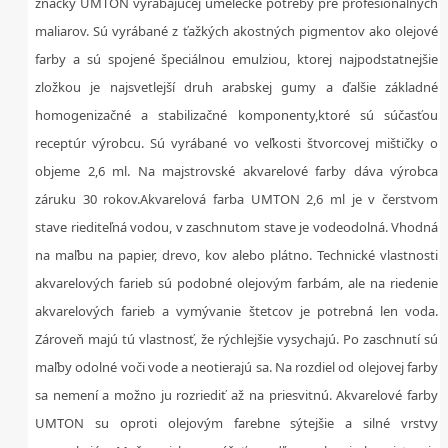
značky UMTON vyrábajúcej umelecké potreby pre profesionálnych
maliarov. Sú vyrábané z ťažkých akostných pigmentov ako olejové
farby a sú spojené špeciálnou emulziou, ktorej najpodstatnejšie
zložkou je najsvetlejší druh arabskej gumy a ďalšie základné
homogenizačné a stabilizačné komponenty,ktoré sú súčasťou
receptúr výrobcu. Sú vyrábané vo veľkosti štvorcovej mištičky o
objeme 2,6 ml. Na majstrovské akvarelové farby dáva výrobca
záruku 30 rokov.Akvarelová farba UMTON 2,6 ml je v čerstvom
stave riediteľná vodou, v zaschnutom stave je vodeodolná. Vhodná
na maľbu na papier, drevo, kov alebo plátno. Technické vlastnosti
akvarelových farieb sú podobné olejovým farbám, ale na riedenie
akvarelových farieb a vymývanie štetcov je potrebná len voda.
Zároveň majú tú vlastnosť, že rýchlejšie vysychajú. Po zaschnutí sú
maľby odolné voči vode a neotierajú sa. Na rozdiel od olejovej farby
sa nemení a možno ju rozriediť až na priesvitnú. Akvarelové farby
UMTON su oproti olejovým farebne sýtejšie a silné vrstvy