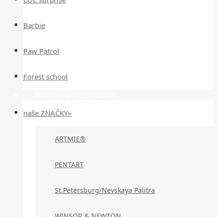
Barbie
Paw Patrol
Forest school
Vyber si podľa značky
naše ZNAČKY»
ARTMIE®
PENTART
St.Petersburg/Nevskaya Palitra
WINSOR & NEWTON