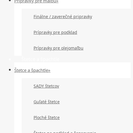
Prípravky pre maľbu»
Finálne / zaverečné pripravky
Prípravky pre podklad
Prípravky pre olejomaľbu
Štetce a špachtle
Štetce a špachtle»
SADY štetcov
Guľaté štetce
Ploché štetce