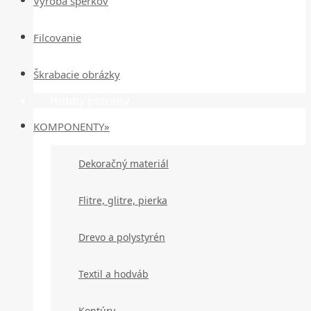
Výroba šperkov
Filcovanie
Škrabacie obrázky
Hobby potreby
KOMPONENTY»
Dekoračný materiál
Flitre, glitre, pierka
Drevo a polystyrén
Textil a hodváb
Kontúry