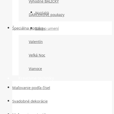
Výhodné BALÍČKY
Kontakt
DARČEKOVÉ poukazy
Špeciálna ponuka»
Blog o umení
Valentín
Veľká Noc
Vianoce
Kreatívne techniky
Maľovanie podľa čísel
Svadobné dekorácie