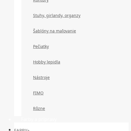
Stuhy, girlandy, organzy
Šablóny na maľovanie
Pečiatky
Hobby lepidla
Nástroje
FIMO
Rôzne
Farby a prípravy
FARBY»