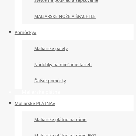
Štetce na podklad a šepsovanie
MALIARSKE NOŽE A ŠPACHTLE
Pomôcky»
Maliarske palety
Nádobky na miešanie farieb
Ďalšie pomôcky
Maliarske plátna
Maliarske PLÁTNA»
Maliarske plátno na ráme
Maliarske plátno na ráme EKO