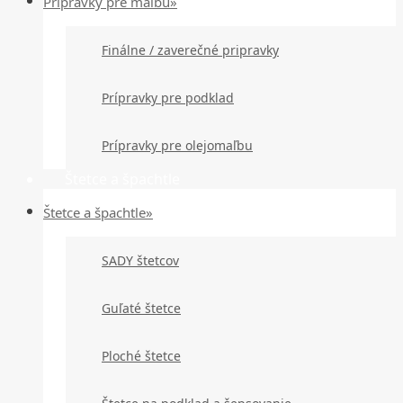
Prípravky pre maľbu»
Finálne / zaverečné pripravky
Prípravky pre podklad
Prípravky pre olejomaľbu
Štetce a špachtle
Štetce a špachtle»
SADY štetcov
Guľaté štetce
Ploché štetce