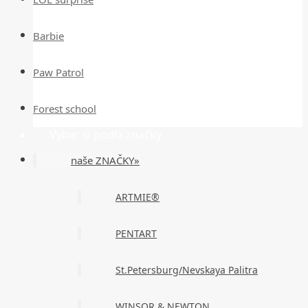
Barbie
Paw Patrol
Forest school
Vyber si podľa značky
naše ZNAČKY»
ARTMIE®
PENTART
St.Petersburg/Nevskaya Palitra
WINSOR & NEWTON