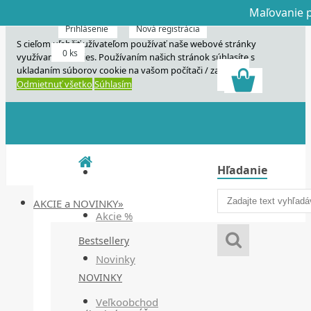
Maľovanie p
Dnes veľký horú
Dnes maľovanie
Prihlásenie
Nová registrácia
S cieľom uľahčiť užívateľom používať naše webové stránky
0 ks
využívame cookies. Používaním našich stránok súhlasíte s
ukladaním súborov cookie na vašom počítači / zariadení.
Odmietnuť všetko
Súhlasím
Hľadanie
AKCIE a NOVINKY»
Akcie %
Bestsellery
Novinky
NOVINKY
Veľkoobchod