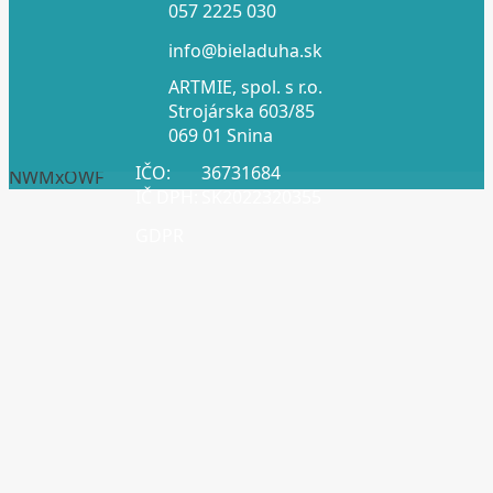
057 2225 030
info@bieladuha.sk
ARTMIE, spol. s r.o.
Strojárska 603/85
069 01 Snina
IČO:
36731684
NWMxOWF
IČ DPH:
SK2022320355
GDPR