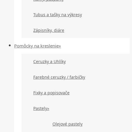
Tubus a tašky na výkresy
Zápisníky, diáre
Pomôcky na kreslenie»
Ceruzky a Uhlíky
Farebné ceruzky / farbičky
Fixky a popisovače
Pastely»
Olejové pastely