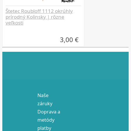
Štetec Roubloff 1112 okrúhly
prírodný Kolinsky | rôzne
veľkosti
3,00 €
Naše
záruky
Doprava a
metódy
platby