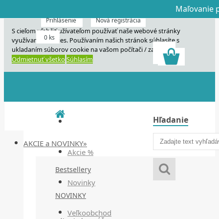
Maľovanie p
Dnes veľký horú
Dnes maľovanie
Prihlásenie
Nová registrácia
S cieľom uľahčiť užívateľom používať naše webové stránky
0 ks
využívame cookies. Používaním našich stránok súhlasíte s
ukladaním súborov cookie na vašom počítači / zariadení.
Odmietnuť všetko
Súhlasím
Hľadanie
AKCIE a NOVINKY»
Akcie %
Bestsellery
Novinky
NOVINKY
Veľkoobchod