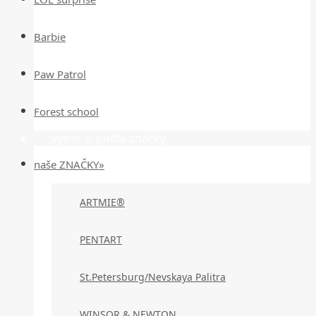
Barbie
Paw Patrol
Forest school
Vyber si podľa značky
naše ZNAČKY»
ARTMIE®
PENTART
St.Petersburg/Nevskaya Palitra
WINSOR & NEWTON