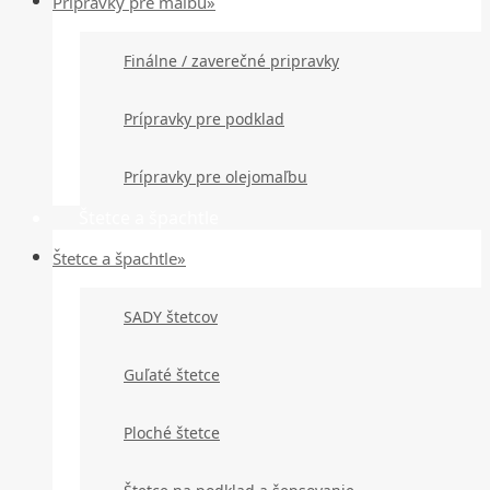
Prípravky pre maľbu»
Finálne / zaverečné pripravky
Prípravky pre podklad
Prípravky pre olejomaľbu
Štetce a špachtle
Štetce a špachtle»
SADY štetcov
Guľaté štetce
Ploché štetce