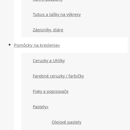
Tubus a tašky na výkresy
Zápisníky, diáre
Pomôcky na kreslenie»
Ceruzky a Uhlíky
Farebné ceruzky / farbičky
Fixky a popisovače
Pastely»
Olejové pastely