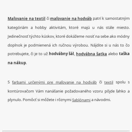
či
patrí k samostatným
Maľovanie na textil
maľovanie na hodváb
kategóriám a hobby aktivitám, ktoré majú u nás stále miesto.
Jedinečnosť týchto kúskov, ktoré dokážeme nosiť na sebe ako módny
doplnok je podmienená ich ručnou výrobou. Nájdite si u nás to čo
potrebujete, či je to už
hodvábny šál
,
alebo
taška
hodvábna šatka
na nákup
.
S
či
spolu s
farbami určenými pre maľovanie na hodváb
textil
kontúrovačom Vám nanášanie požadovaného vzoru pôjde ľahko a
plynulo. Pomôcť si môžete i rôznymi
a návodmi.
šablónami