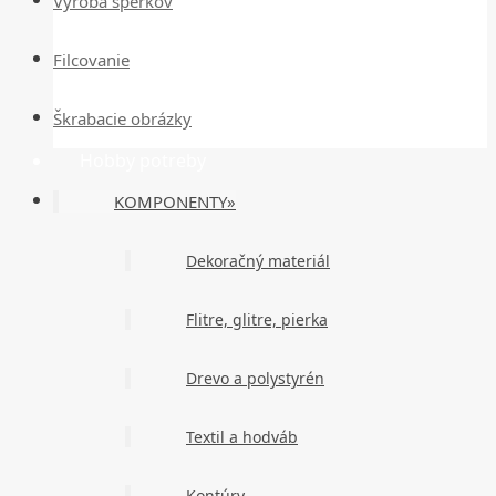
Výroba šperkov
Filcovanie
Škrabacie obrázky
Hobby potreby
KOMPONENTY»
Dekoračný materiál
Flitre, glitre, pierka
Drevo a polystyrén
Textil a hodváb
Kontúry