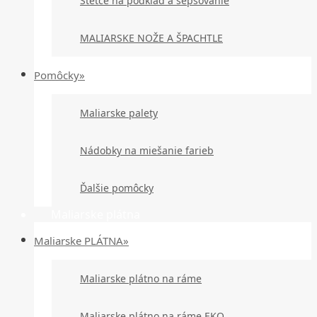
Štetce na podklad a šepsovanie
MALIARSKE NOŽE A ŠPACHTLE
Pomôcky»
Maliarske palety
Nádobky na miešanie farieb
Ďalšie pomôcky
Maliarske plátna
Maliarske PLÁTNA»
Maliarske plátno na ráme
Maliarske plátno na ráme EKO