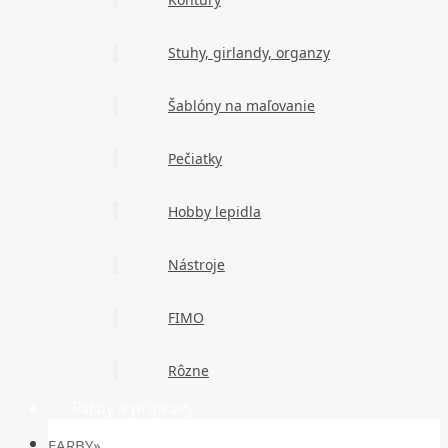
Stuhy, girlandy, organzy
Šablóny na maľovanie
Pečiatky
Hobby lepidla
Nástroje
FIMO
Rôzne
Farby a prípravy
FARBY»