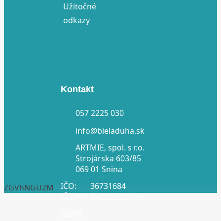
Užitočné
odkazy
Kontakt
057 2225 030
info@bieladuha.sk
ARTMIE, spol. s r.o.
Strojárska 603/85
069 01 Snina
IČO:
36731684
ZGVhNGU2M
IČ DPH:
SK2022320355
GDPR