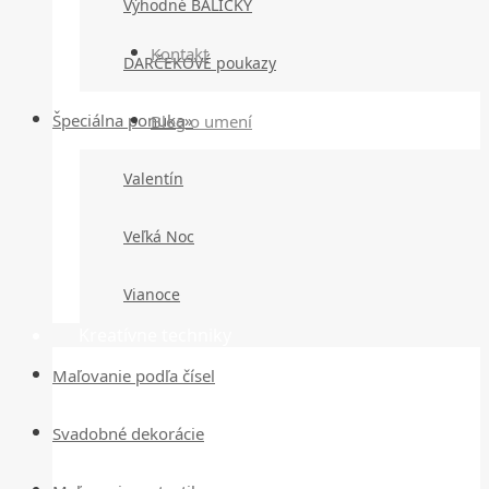
Výhodné BALÍČKY
Kontakt
DARČEKOVÉ poukazy
Špeciálna ponuka»
Blog o umení
Valentín
Veľká Noc
Vianoce
Kreatívne techniky
Maľovanie podľa čísel
Svadobné dekorácie