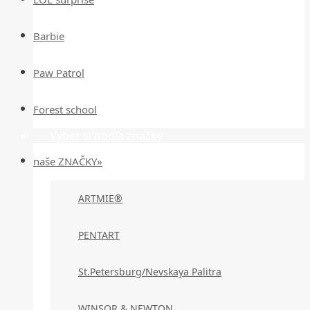
Barbie
Paw Patrol
Forest school
Vyber si podľa značky
naše ZNAČKY»
ARTMIE®
PENTART
St.Petersburg/Nevskaya Palitra
WINSOR & NEWTON