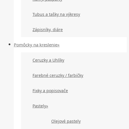
Tubus a tašky na výkresy
Zápisníky, diáre
Pomôcky na kreslenie»
Ceruzky a Uhlíky
Farebné ceruzky / farbičky
Fixky a popisovače
Pastely»
Olejové pastely