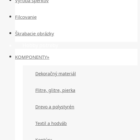
Výroba šperkov
Filcovanie
Škrabacie obrázky
Hobby potreby
KOMPONENTY»
Dekoračný materiál
Flitre, glitre, pierka
Drevo a polystyrén
Textil a hodváb
Kontúry