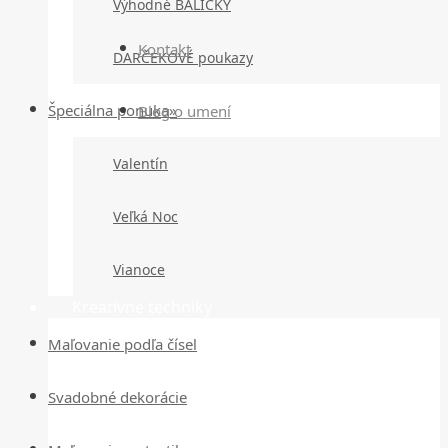
Výhodné BALÍČKY
Kontakt
DARČEKOVÉ poukazy
Špeciálna ponuka»
Blog o umení
Valentín
Veľká Noc
Vianoce
Kreatívne techniky
Maľovanie podľa čísel
Svadobné dekorácie