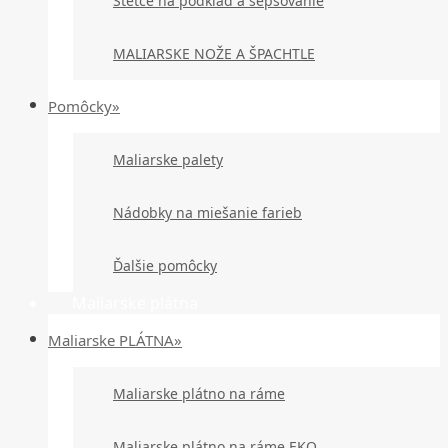
Štetce na podklad a šepsovanie
MALIARSKE NOŽE A ŠPACHTLE
Pomôcky»
Maliarske palety
Nádobky na miešanie farieb
Ďalšie pomôcky
Maliarske plátna
Maliarske PLÁTNA»
Maliarske plátno na ráme
Maliarske plátno na ráme EKO