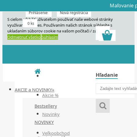
Maľovanie p
Dnes veľký horú
Dnes maľovanie
Prihlásenie
Nová registrácia
S cieľom uľahčiť užívateľom používať naše webové stránky
0 ks
využívame cookies. Používaním našich stránok súhlasíte s
ukladaním súborov cookie na vašom počítači / zariadení.
Odmietnuť všetko
Súhlasím
Hľadanie
AKCIE a NOVINKY»
Akcie %
Bestsellery
Novinky
NOVINKY
Veľkoobchod