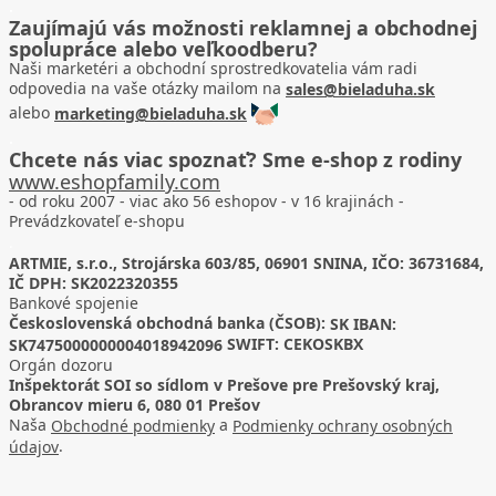
.
Zaujímajú vás možnosti reklamnej a obchodnej
spolupráce alebo veľkoodberu?
Naši marketéri a obchodní sprostredkovatelia vám radi
odpovedia na vaše otázky mailom na
sales@bieladuha.sk
alebo
marketing@bieladuha.sk
.
Chcete nás viac spoznať? Sme e-shop z rodiny
www.eshopfamily.com
- od roku 2007 - viac ako 56 eshopov - v 16 krajinách -
Prevádzkovateľ e-shopu
.
ARTMIE, s.r.o., Strojárska 603/85, 06901 SNINA, IČO: 36731684,
IČ DPH: SK2022320355
Bankové spojenie
Československá obchodná banka (ČSOB):
SK IBAN:
SWIFT: CEKOSKBX
SK7475000000004018942096
Orgán dozoru
Inšpektorát SOI so sídlom v Prešove pre Prešovský kraj,
Obrancov mieru 6, 080 01 Prešov
Naša
a
Obchodné podmienky
Podmienky ochrany osobných
.
údajov