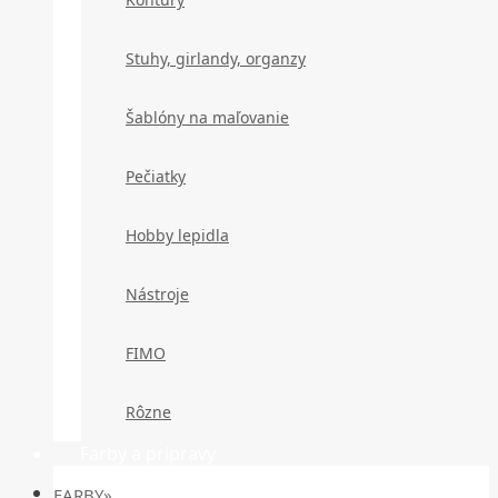
Stuhy, girlandy, organzy
Šablóny na maľovanie
Pečiatky
Hobby lepidla
Nástroje
FIMO
Rôzne
Farby a prípravy
FARBY»