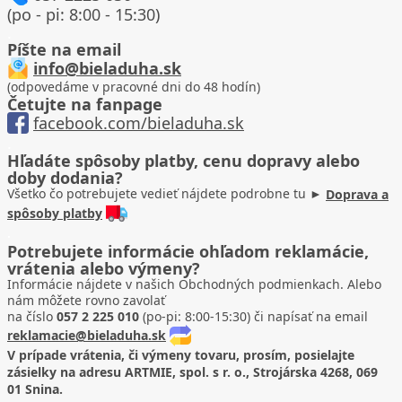
(po - pi: 8:00 - 15:30)
.
Píšte na email
info@bieladuha.sk
(odpovedáme v pracovné dni do 48 hodín)
Četujte na fanpage
facebook.com/bieladuha.sk
.
Hľadáte spôsoby platby, cenu dopravy alebo
doby dodania?
Všetko čo potrebujete vedieť nájdete podrobne tu ►
Doprava a
spôsoby platby
.
Potrebujete informácie ohľadom reklamácie,
vrátenia alebo výmeny?
Informácie nájdete v našich Obchodných podmienkach. Alebo
nám môžete rovno zavolať
na číslo
057 2 225 010
(po-pi: 8:00-15:30) či napísať na email
reklamacie@bieladuha.sk
V prípade vrátenia, či výmeny tovaru
, prosím, posielajte
zásielky na adresu ARTMIE, spol. s r. o.,
Strojárska 4268, 069
01 Snina
.