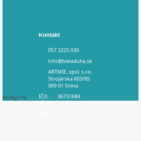
Kontakt
057 2225 030
info@bieladuha.sk
ARTMIE, spol. s r.o.
Strojárska 603/85
069 01 Snina
IČO:
36731684
MDRjZTYx
IČ DPH:
SK2022320355
GDPR