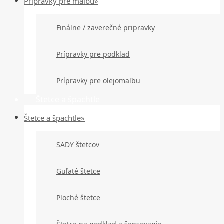
Prípravky pre maľbu»
Finálne / zaverečné pripravky
Prípravky pre podklad
Prípravky pre olejomaľbu
Štetce a špachtle
Štetce a špachtle»
SADY štetcov
Guľaté štetce
Ploché štetce