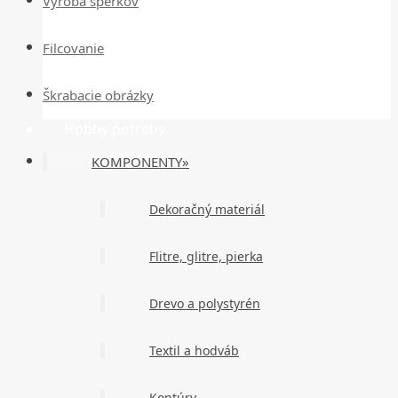
Výroba šperkov
Filcovanie
Škrabacie obrázky
Hobby potreby
KOMPONENTY»
Dekoračný materiál
Flitre, glitre, pierka
Drevo a polystyrén
Textil a hodváb
Kontúry