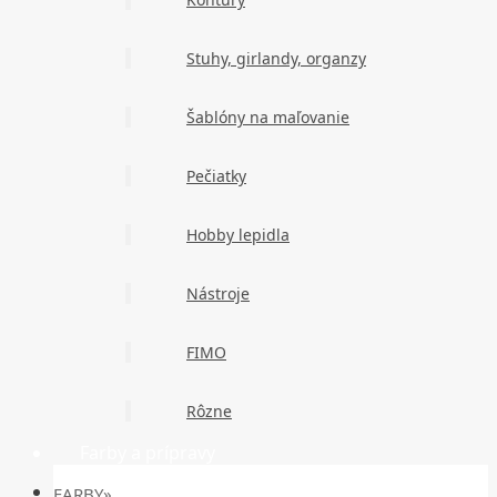
Stuhy, girlandy, organzy
Šablóny na maľovanie
Pečiatky
Hobby lepidla
Nástroje
FIMO
Rôzne
Farby a prípravy
FARBY»