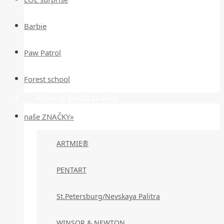
Barbie
Paw Patrol
Forest school
Vyber si podľa značky
naše ZNAČKY»
ARTMIE®
PENTART
St.Petersburg/Nevskaya Palitra
WINSOR & NEWTON