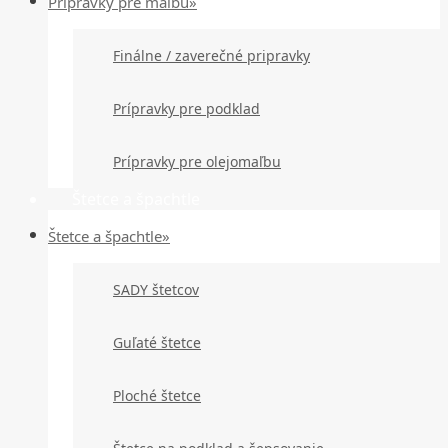
Prípravky pre maľbu»
Finálne / zaverečné pripravky
Prípravky pre podklad
Prípravky pre olejomaľbu
Štetce a špachtle
Štetce a špachtle»
SADY štetcov
Guľaté štetce
Ploché štetce