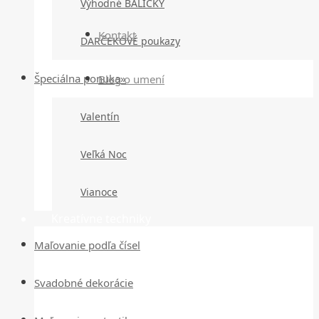
Výhodné BALÍČKY
Kontakt
DARČEKOVÉ poukazy
Špeciálna ponuka»
Blog o umení
Valentín
Veľká Noc
Vianoce
Kreatívne techniky
Maľovanie podľa čísel
Svadobné dekorácie