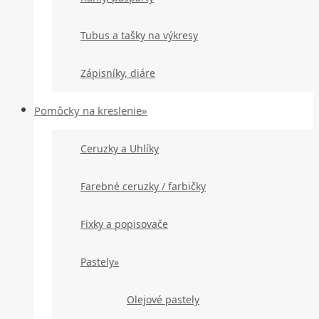
Tubus a tašky na výkresy
Zápisníky, diáre
Pomôcky na kreslenie»
Ceruzky a Uhlíky
Farebné ceruzky / farbičky
Fixky a popisovače
Pastely»
Olejové pastely