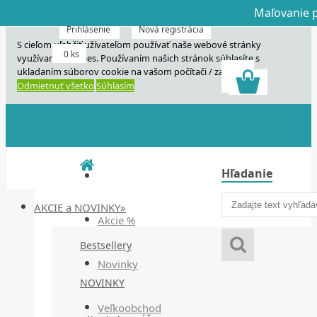
Maľovanie p
Dnes veľký horú
Dnes maľovanie
Prihlásenie
Nová registrácia
S cieľom uľahčiť užívateľom používať naše webové stránky
0 ks
využívame cookies. Používaním našich stránok súhlasíte s
ukladaním súborov cookie na vašom počítači / zariadení.
Odmietnuť všetko
Súhlasím
Hľadanie
AKCIE a NOVINKY»
Akcie %
Bestsellery
Novinky
NOVINKY
Veľkoobchod