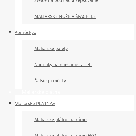
Štetce na podklad a šepsovanie
MALIARSKE NOŽE A ŠPACHTLE
Pomôcky»
Maliarske palety
Nádobky na miešanie farieb
Ďalšie pomôcky
Maliarske plátna
Maliarske PLÁTNA»
Maliarske plátno na ráme
Maliarske plátno na ráme EKO