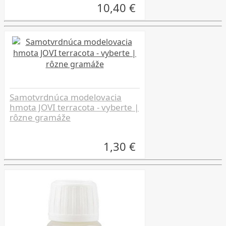
10,40 €
Samotvrdnúca modelovacia
hmota JOVI terracota - vyberte |
rôzne gramáže
1,30 €