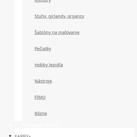
Stuhy, girlandy, organzy
Šablóny na maľovanie
Pečiatky
Hobby lepidla
Nástroje
FIMO
Rôzne
Farby a prípravy
FARBY»