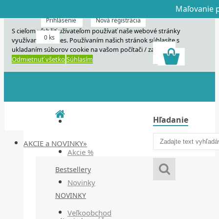
Maľovanie p
Dnes veľký horú
Dnes maľovanie
Prihlásenie
Nová registrácia
S cieľom uľahčiť užívateľom používať naše webové stránky
0 ks
využívame cookies. Používaním našich stránok súhlasíte s
ukladaním súborov cookie na vašom počítači / zariadení.
Odmietnuť všetko
Súhlasím
Hľadanie
AKCIE a NOVINKY»
Akcie %
Bestsellery
Novinky
NOVINKY
Veľkoobchod