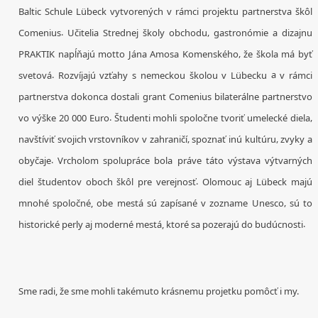
Baltic
Schule
Lübeck
vytvorených
v rámci projektu
partnerstva
škôl
.
,
Comenius
Učitelia
Strednej
školy
obchodu
gastronómie
a dizajnu
,
PRAKTIK
napĺňajú
motto
Jána
Amosa
Komenského
že
škola má
byť
.
a
svetová
Rozvíjajú
vzťahy
s
nemeckou
školou
v
Lübecku
v
rámci
partnerstva
dokonca
dostali
grant
Comenius
bilaterálne partnerstvo
.
,
vo
výške
20
000
Euro
Študenti mohli
spoločne
tvoriť
umelecké diela
,
,
navštíviť
svojich
vrstovníkov
v
zahraničí
spoznať
inú kultúru
zvyky
a
.
obyčaje
Vrcholom
spolupráce
bola práve táto
výstava
výtvarných
.
diel
študentov
oboch
škôl
pre
verejnosť
Olomouc
aj
Lübeck
majú
,
mnohé
spoločné,
obe
mestá
sú zapísané
v zozname
Unesco
sú
to
.
historické
perly
aj moderné
mestá, ktoré
sa
pozerajú
do budúcnosti
Sme radi, že sme mohli takémuto krásnemu projetku pomôcť i my.