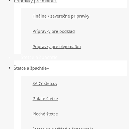
Prípravky pre maľbu»
Finálne / zaverečné pripravky
Prípravky pre podklad
Prípravky pre olejomaľbu
Štetce a špachtle
Štetce a špachtle»
SADY štetcov
Guľaté štetce
Ploché štetce