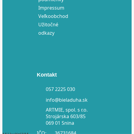
Impressum
Veľkoobchod
Užitočné
odkazy
Kontakt
057 2225 030
info@bieladuha.sk
ARTMIE, spol. s r.o.
Strojárska 603/85
069 01 Snina
IČO:
36731684