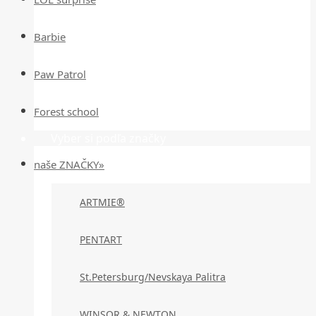
Barbie
Paw Patrol
Forest school
Vyber si podľa značky
naše ZNAČKY»
ARTMIE®
PENTART
St.Petersburg/Nevskaya Palitra
WINSOR & NEWTON