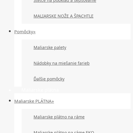
Štetce na podklad a šepsovanie
MALIARSKE NOŽE A ŠPACHTLE
Pomôcky»
Maliarske palety
Nádobky na miešanie farieb
Ďalšie pomôcky
Maliarske plátna
Maliarske PLÁTNA»
Maliarske plátno na ráme
Maliarske plátno na ráme EKO