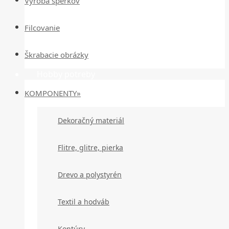
Výroba šperkov
Filcovanie
Škrabacie obrázky
Hobby potreby
KOMPONENTY»
Dekoračný materiál
Flitre, glitre, pierka
Drevo a polystyrén
Textil a hodváb
Kontúry