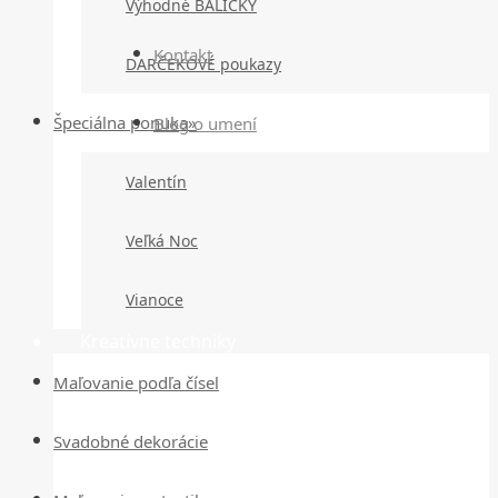
Výhodné BALÍČKY
Kontakt
DARČEKOVÉ poukazy
Špeciálna ponuka»
Blog o umení
Valentín
Veľká Noc
Vianoce
Kreatívne techniky
Maľovanie podľa čísel
Svadobné dekorácie