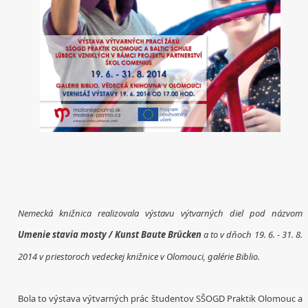
Nemecká
knižnica
realizovala
výstavu
výtvarných diel pod názvom
Umenie
stavia
mosty
/
Kunst
Baute
Brücken
a to v dňoch
19.
6.
-
31.
8.
2014 v priestoroch vedeckej knižnice v Olomouci, galérie Biblio.
Bola to výstava
výtvarných
prác študentov
SŠOGD
Praktik
Olomouc
a