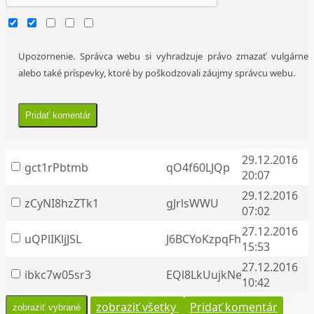
Upozornenie. Správca webu si vyhradzuje právo zmazať vulgárne
alebo také príspevky, ktoré by poškodzovali záujmy správcu webu.
29.12.2016
gct1rPbtmb
qO4f60LJQp
20:07
29.12.2016
zCyNI8hzZTk1
gJrlsWWU
07:02
27.12.2016
uQPlIKljJSL
J6BCYoKzpqFh
15:53
27.12.2016
ibkc7w05sr3
EQl8LkUujkNe
10:42
zobraziť všetky
Pridať komentár