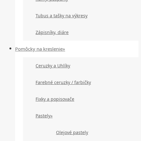
Tubus a tašky na výkresy
Zápisníky, diáre
Pomôcky na kreslenie»
Ceruzky a Uhlíky
Farebné ceruzky / farbičky
Fixky a popisovače
Pastely»
Olejové pastely