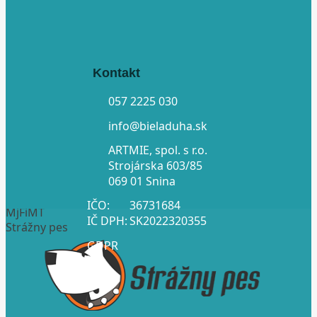
Kontakt
057 2225 030
info@bieladuha.sk
ARTMIE, spol. s r.o.
Strojárska 603/85
069 01 Snina
IČO:
36731684
MjFiMT
IČ DPH:
SK2022320355
Strážny pes
GDPR