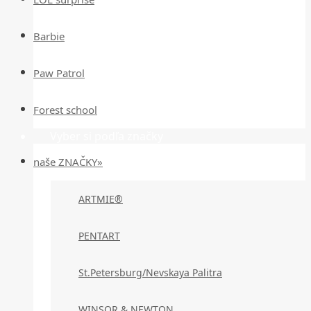
Barbie
Paw Patrol
Forest school
Vyber si podľa značky
naše ZNAČKY»
ARTMIE®
PENTART
St.Petersburg/Nevskaya Palitra
WINSOR & NEWTON