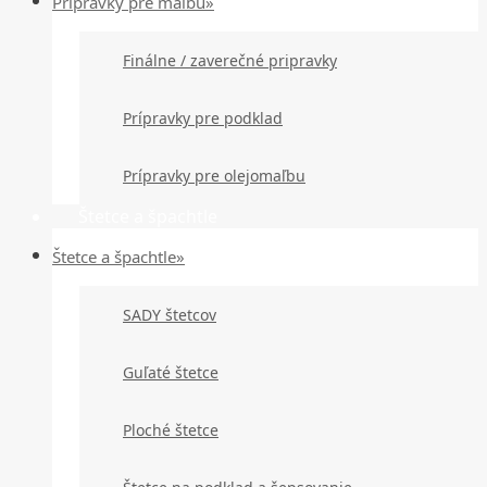
Prípravky pre maľbu»
Finálne / zaverečné pripravky
Prípravky pre podklad
Prípravky pre olejomaľbu
Štetce a špachtle
Štetce a špachtle»
SADY štetcov
Guľaté štetce
Ploché štetce