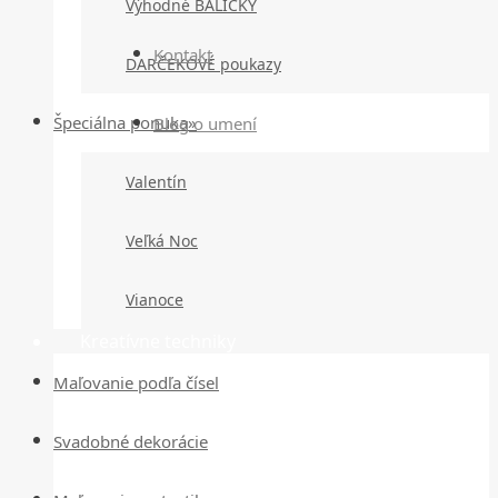
Výhodné BALÍČKY
Kontakt
DARČEKOVÉ poukazy
Špeciálna ponuka»
Blog o umení
Valentín
Veľká Noc
Vianoce
Kreatívne techniky
Maľovanie podľa čísel
Svadobné dekorácie