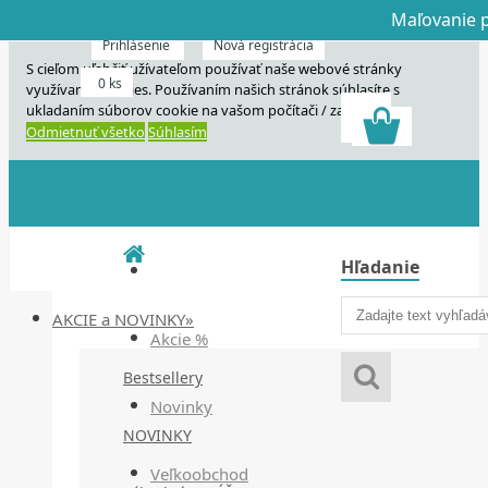
Maľovanie p
Dnes veľký horú
Dnes maľovanie
Prihlásenie
Nová registrácia
S cieľom uľahčiť užívateľom používať naše webové stránky
0 ks
využívame cookies. Používaním našich stránok súhlasíte s
ukladaním súborov cookie na vašom počítači / zariadení.
Odmietnuť všetko
Súhlasím
Hľadanie
AKCIE a NOVINKY»
Akcie %
Bestsellery
Novinky
NOVINKY
Veľkoobchod