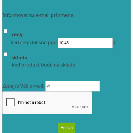
Informovať na e-mail pri zmene:
ceny
keď cena klesne pod
€
skladu
keď produkt bude na sklade
Zadajte Váš e-mail: