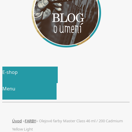
E-shop
Menu
Úvod
»
FARBY
»
Olejové farby Master Class 46 ml / 200 Cadmium
Yellow Light