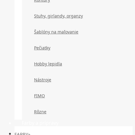
Stuhy, girlandy, organzy
Šablóny na maľovanie
Pečiatky
Hobby lepidla
Nástroje
FIMO
Rôzne
Farby a prípravy
FARBY»