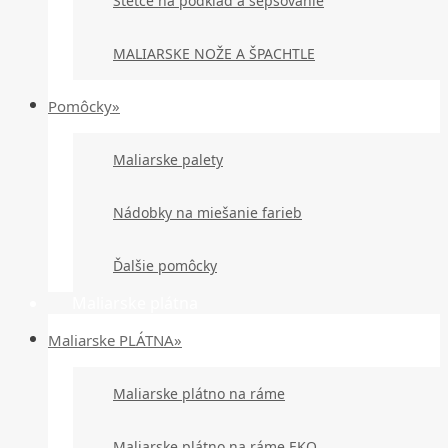
Štetce na podklad a šepsovanie
MALIARSKE NOŽE A ŠPACHTLE
Pomôcky»
Maliarske palety
Nádobky na miešanie farieb
Ďalšie pomôcky
Maliarske plátna
Maliarske PLÁTNA»
Maliarske plátno na ráme
Maliarske plátno na ráme EKO