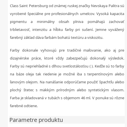
Class Saint Petersburg od známej ruskej značky Nevskaya Palitra sú
vyrobené špeciálne pre profesionálnych umelcov. Vysoká kapacita
pigmentu a minimálny obsah plniva pomáhajú zachovať
trblietavosť, intenzitu a hĺbku farby pri sušení. Jemne vyvážený
farebný základ dáva farbám bohatú textúru a viskozitu.
Farby dokonale vyhovujú pre tradičné maľovanie, ako aj pre
dizajnérske práce, ktoré vždy zabezpečujú dokonalý výsledok.
Farby sú nepriehľadné s dlhou svetlostálosťou ( ). Keďže sú to farby
na báze oleja tak riedenie je možné iba s terpentínovým alebo
ľanovým olejom. Na nanášanie odporúčame použiť špachtľu alebo
plochý štetec s mäkkým prírodným alebo syntetickým vlasom.
Farba je skladovaná v tubách s objemom 46 ml. V ponuke sú rôzne
farebné odtiene.
Parametre produktu