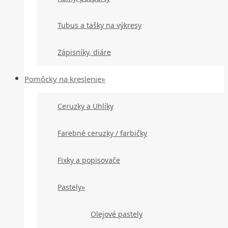
Tubus a tašky na výkresy
Zápisníky, diáre
Pomôcky na kreslenie»
Ceruzky a Uhlíky
Farebné ceruzky / farbičky
Fixky a popisovače
Pastely»
Olejové pastely