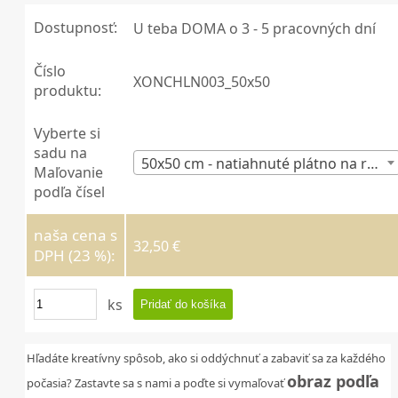
Dostupnosť:
U teba DOMA o 3 - 5 pracovných dní
Číslo
XONCHLN003_50x50
produktu:
Vyberte si
sadu na
50x50 cm - natiahnuté plátno na ráme
Maľovanie
podľa čísel
naša cena s
32,50 €
DPH (23 %):
ks
Hľadáte kreatívny spôsob, ako si oddýchnuť a zabaviť sa za každého
obraz podľa
počasia? Zastavte sa s nami a poďte si vymaľovať