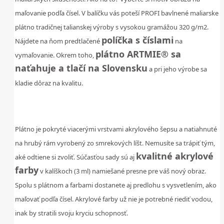
maľovanie podľa čísel. V balíčku vás poteší PROFI bavlnené maliarske
plátno tradičnej talianskej výroby s vysokou gramážou 320 g/m2.
políčka s číslami
Nájdete na ňom predtlačené
na
plátno ARTMIE® sa
vymaľovanie. Okrem toho,
naťahuje a tlačí na Slovensku
a pri jeho výrobe sa
kladie dôraz na kvalitu.
.
Plátno je pokryté viacerými vrstvami akrylového šepsu a natiahnuté
na hrubý rám vyrobený zo smrekových líšt. Nemusíte sa trápiť tým,
kvalitné akrylové
aké odtiene si zvoliť. Súčasťou sady sú aj
farby
v kalíškoch (3 ml) namiešané presne pre váš nový obraz.
Spolu s plátnom a farbami dostanete aj predlohu s vysvetlením, ako
maľovať podľa čísel. Akrylové farby už nie je potrebné riediť vodou,
inak by stratili svoju kryciu schopnosť.