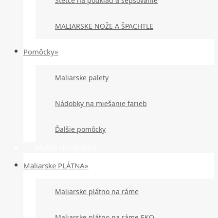
Štetce na podklad a šepsovanie
MALIARSKE NOŽE A ŠPACHTLE
Pomôcky»
Maliarske palety
Nádobky na miešanie farieb
Ďalšie pomôcky
Maliarske plátna
Maliarske PLÁTNA»
Maliarske plátno na ráme
Maliarske plátno na ráme EKO