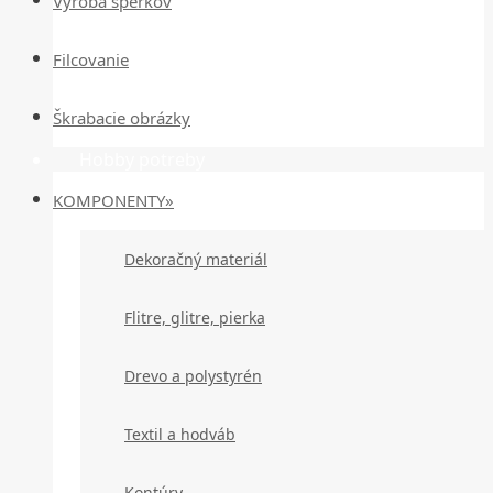
Výroba šperkov
Filcovanie
Škrabacie obrázky
Hobby potreby
KOMPONENTY»
Dekoračný materiál
Flitre, glitre, pierka
Drevo a polystyrén
Textil a hodváb
Kontúry