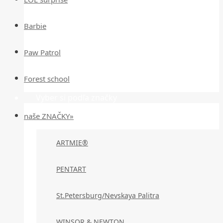
Barbie
Paw Patrol
Forest school
Vyber si podľa značky
naše ZNAČKY»
ARTMIE®
PENTART
St.Petersburg/Nevskaya Palitra
WINSOR & NEWTON