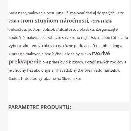
Sada na vymaľovanie postupne učí maľovať deti aj dospelých - a to
trom stupňom náročnosti,
vďaka
ktoré sa líšia
veľkosťou, počtom políčok či zložitosťou obrázku. Zorganizujte
spoločné maľovanie a zabavte sa v kruhu najbližších, alebo túto sadu
vyberte ako tvorivú aktivitu na rôzne podujatia, či teambuildingy.
tvorivé
Obraz na maľovanie podľa čísel je ideálny aj ako
prekvapenie
pre priateľov či blízkych. Poteší starých rodičov a
je vhodný tiež ako originálny svadobný dar pre mladomanželov.
Sadu s hrdosťou vyrábame na Slovensku.
.
PARAMETRE PRODUKTU:
.