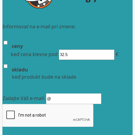
Informovať na e-mail pri zmene:
ceny
keď cena klesne pod
€
skladu
keď produkt bude na sklade
Zadajte Váš e-mail: