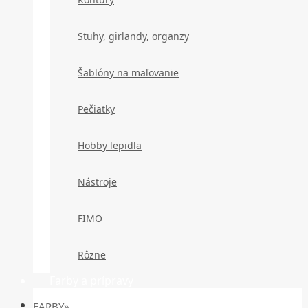
Stuhy, girlandy, organzy
Šablóny na maľovanie
Pečiatky
Hobby lepidla
Nástroje
FIMO
Rôzne
Farby a prípravy
FARBY»