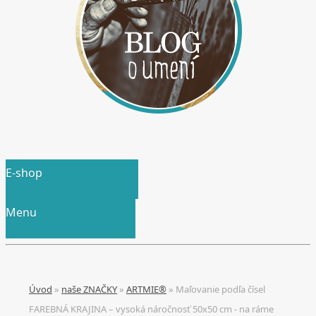
E-shop
Menu
Úvod
»
naše ZNAČKY
»
ARTMIE®
»
Maľovanie podľa čísel
FAREBNÁ KRAJINA – vysoká náročnosť 50x50 cm - na ráme