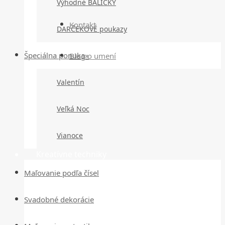
Výhodné BALÍČKY
Kontakt
DARČEKOVÉ poukazy
Špeciálna ponuka»
Blog o umení
Valentín
Veľká Noc
Vianoce
Kreatívne techniky
Maľovanie podľa čísel
Svadobné dekorácie