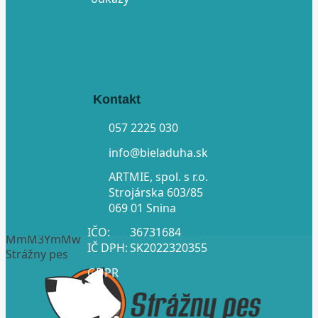
Kontakt
057 2225 030
info@bieladuha.sk
ARTMIE, spol. s r.o.
Strojárska 603/85
069 01 Snina
IČO:
36731684
MmM3YmMw
IČ DPH:
SK2022320355
Strážny pes
GDPR