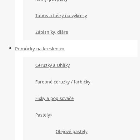
Tubus a tašky na výkresy
Zápisníky, diáre
Pomôcky na kreslenie»
Ceruzky a Uhlíky
Farebné ceruzky / farbičky
Fixky a popisovače
Pastely»
Olejové pastely