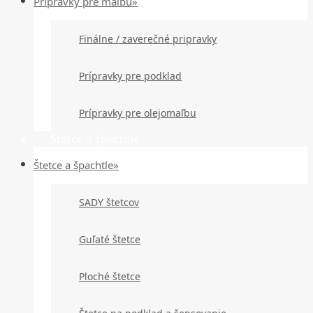
Prípravky pre maľbu»
Finálne / zaverečné pripravky
Prípravky pre podklad
Prípravky pre olejomaľbu
Štetce a špachtle
Štetce a špachtle»
SADY štetcov
Guľaté štetce
Ploché štetce