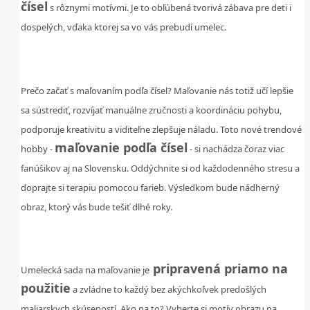
čísel
s rôznymi motívmi. Je to obľúbená tvorivá zábava pre deti i
dospelých, vďaka ktorej sa vo vás prebudí umelec.
.
Prečo začať s maľovaním podľa čísel? Maľovanie nás totiž učí lepšie
sa sústrediť, rozvíjať manuálne zručnosti a koordináciu pohybu,
podporuje kreativitu a viditeľne zlepšuje náladu. Toto nové trendové
maľovanie podľa čísel
hobby -
- si nachádza čoraz viac
fanúšikov aj na Slovensku. Oddýchnite si od každodenného stresu a
doprajte si terapiu pomocou farieb. Výsledkom bude nádherný
obraz, ktorý vás bude tešiť dlhé roky.
.
pripravená priamo na
Umelecká sada na maľovanie je
použitie
a zvládne to každý bez akýchkoľvek predošlých
maliarskych skúseností. Ako na to? Vyberte si motív obrazu na