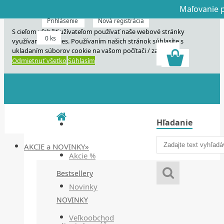
Maľovanie p
Dnes veľký horú
Dnes maľovanie
Prihlásenie
Nová registrácia
S cieľom uľahčiť užívateľom používať naše webové stránky
0 ks
využívame cookies. Používaním našich stránok súhlasíte s
ukladaním súborov cookie na vašom počítači / zariadení.
Odmietnuť všetko
Súhlasím
Hľadanie
AKCIE a NOVINKY»
Akcie %
Bestsellery
Novinky
NOVINKY
Veľkoobchod