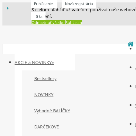
Prihlásenie
Nová registrácia
S cieľom uľahčiť užívateľom používať naše webové
zariadení.
0 ks
Odmietnuť všetko
Súhlasím
AKCIE a NOVINKY»
Bestsellery
NOVINKY
Výhodné BALÍČKY
DARČEKOVÉ