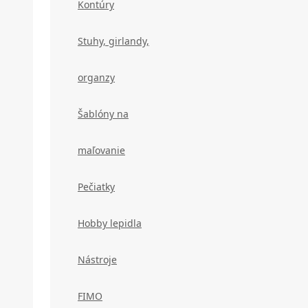
Kontúry
Stuhy, girlandy,
organzy
Šablóny na
maľovanie
Pečiatky
Hobby lepidla
Nástroje
FIMO