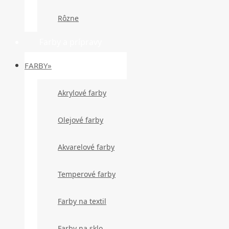
Rôzne
Farby a prípravy
FARBY»
Akrylové farby
Olejové farby
Akvarelové farby
Temperové farby
Farby na textil
Farby na sklo