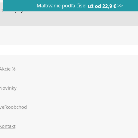
Maľovanie podľa čísel
>>
Dnes veľký horúci výpredaj
Dnes maľovanie podľa čísel
už od 22,9 €
|
|
zľavy až 90%
už od 9,90€
>>>
>>>
 stránky využívame cookies. Používaním našich stránok súhlasít
Akcie %
Novinky
Veľkoobchod
Kontakt