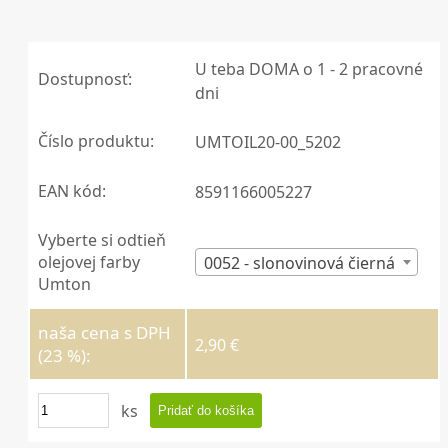
U teba DOMA o 1 - 2 pracovné
Dostupnosť:
dni
Číslo produktu:
UMTOIL20-00_5202
EAN kód:
8591166005227
Vyberte si odtieň
olejovej farby
0052 - slonovinová čierná
Umton
naša cena s DPH
2,90 €
(23 %):
ks