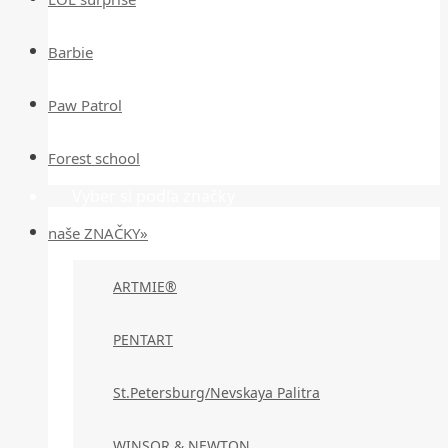
Barbie
Paw Patrol
Forest school
Vyber si podľa značky
naše ZNAČKY»
ARTMIE®
PENTART
St.Petersburg/Nevskaya Palitra
WINSOR & NEWTON