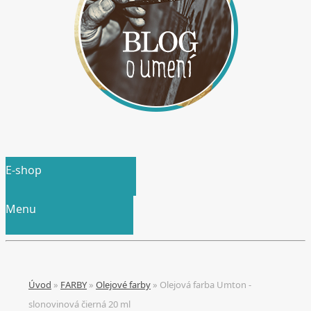
E-shop
Menu
Úvod
»
FARBY
»
Olejové farby
»
Olejová farba Umton -
slonovinová čierná 20 ml