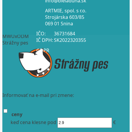
info@bieladuha.sk
ARTMIE, spol. s r.o.
Strojárska 603/85
069 01 Snina
IČO:
36731684
MWUxODM
IČ DPH:
SK2022320355
Strážny pes
GDPR
Informovať na e-mail pri zmene:
ceny
keď cena klesne pod
€