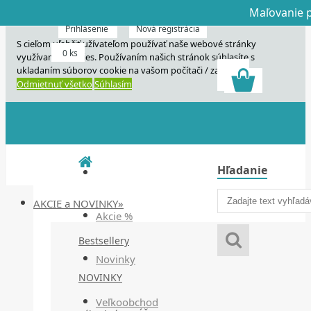
Maľovanie p
Dnes veľký horú
Dnes maľovanie
Prihlásenie
Nová registrácia
S cieľom uľahčiť užívateľom používať naše webové stránky
0 ks
využívame cookies. Používaním našich stránok súhlasíte s
ukladaním súborov cookie na vašom počítači / zariadení.
Odmietnuť všetko
Súhlasím
Hľadanie
AKCIE a NOVINKY»
Akcie %
Bestsellery
Novinky
NOVINKY
Veľkoobchod