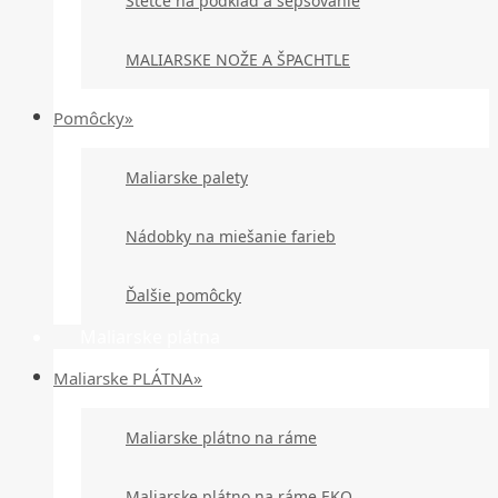
Štetce na podklad a šepsovanie
MALIARSKE NOŽE A ŠPACHTLE
Pomôcky»
Maliarske palety
Nádobky na miešanie farieb
Ďalšie pomôcky
Maliarske plátna
Maliarske PLÁTNA»
Maliarske plátno na ráme
Maliarske plátno na ráme EKO