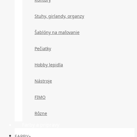
Stuhy, girlandy, organzy
Šablóny na maľovanie
Pečiatky
Hobby lepidla
Nástroje
FIMO
Rôzne
Farby a prípravy
FARBY»