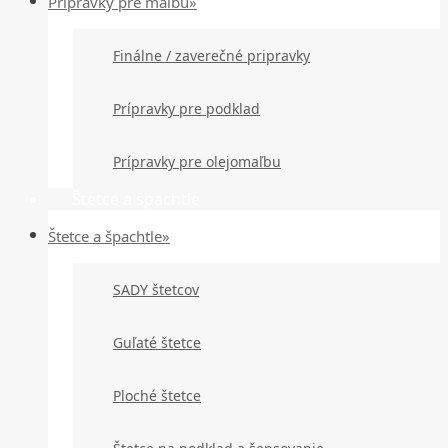
Prípravky pre maľbu»
Finálne / zaverečné pripravky
Prípravky pre podklad
Prípravky pre olejomaľbu
Štetce a špachtle
Štetce a špachtle»
SADY štetcov
Guľaté štetce
Ploché štetce