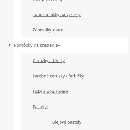
Tubus a tašky na výkresy
Zápisníky, diáre
Pomôcky na kreslenie»
Ceruzky a Uhlíky
Farebné ceruzky / farbičky
Fixky a popisovače
Pastely»
Olejové pastely