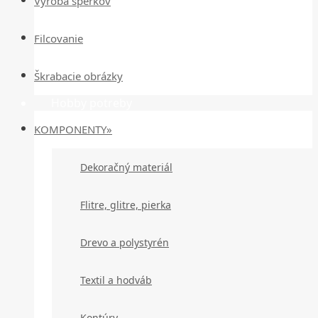
Výroba šperkov
Filcovanie
Škrabacie obrázky
Hobby potreby
KOMPONENTY»
Dekoračný materiál
Flitre, glitre, pierka
Drevo a polystyrén
Textil a hodváb
Kontúry