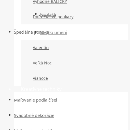
Výhodné BALÍČKY
Kontakt
DARČEKOVÉ poukazy
Špeciálna ponuka»
Blog o umení
Valentín
Veľká Noc
Vianoce
Kreatívne techniky
Maľovanie podľa čísel
Svadobné dekorácie