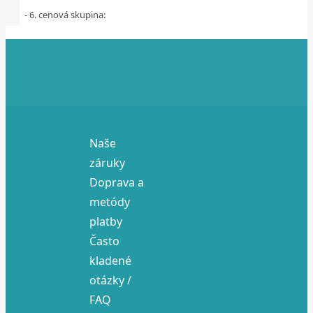
- 6. cenová skupina:
Naše
záruky
Doprava a
metódy
platby
Často
kladené
otázky /
FAQ