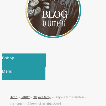
E-shop
Menu
Úvod
»
FARBY
»
Olejové farby
»
Olejová farba Umton -
permanentná červená stredná 20 ml