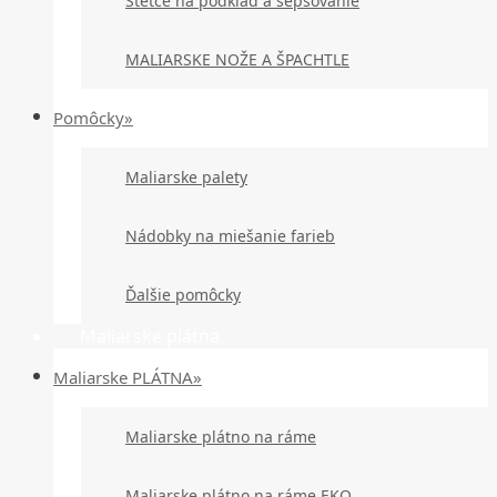
Štetce na podklad a šepsovanie
MALIARSKE NOŽE A ŠPACHTLE
Pomôcky»
Maliarske palety
Nádobky na miešanie farieb
Ďalšie pomôcky
Maliarske plátna
Maliarske PLÁTNA»
Maliarske plátno na ráme
Maliarske plátno na ráme EKO