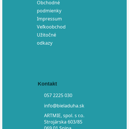
Obchodné
podmienky
Impressum
Veľkoobchod
Užitočné
odkazy
Kontakt
057 2225 030
info@bieladuha.sk
ARTMIE, spol. s r.o.
Strojárska 603/85
069 01 Snina