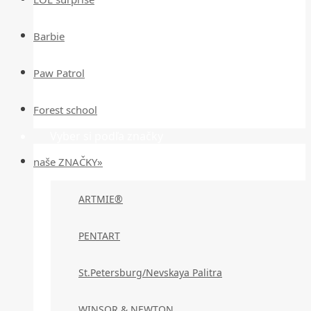
Barbie
Paw Patrol
Forest school
Vyber si podľa značky
naše ZNAČKY»
ARTMIE®
PENTART
St.Petersburg/Nevskaya Palitra
WINSOR & NEWTON