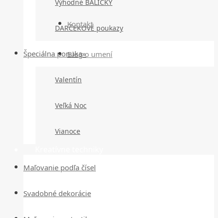
Výhodné BALÍČKY
Kontakt
DARČEKOVÉ poukazy
Špeciálna ponuka»
Blog o umení
Valentín
Veľká Noc
Vianoce
Kreatívne techniky
Maľovanie podľa čísel
Svadobné dekorácie