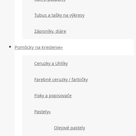
Tubus a tašky na výkresy
Zápisníky, diáre
Pomôcky na kreslenie»
Ceruzky a Uhlíky
Farebné ceruzky / farbičky
Fixky a popisovače
Pastely»
Olejové pastely