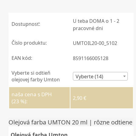
U teba DOMA o 1 - 2
Dostupnosť:
pracovné dni
Číslo produktu:
UMTOIL20-00_5102
EAN kód:
8591166005128
Vyberte si odtieň
Vyberte (14)
olejovej farby Umton
naša cena s DPH
2,90 €
(23 %):
Olejová farba UMTON 20 ml | rôzne odtiene
Olejová farba Umton