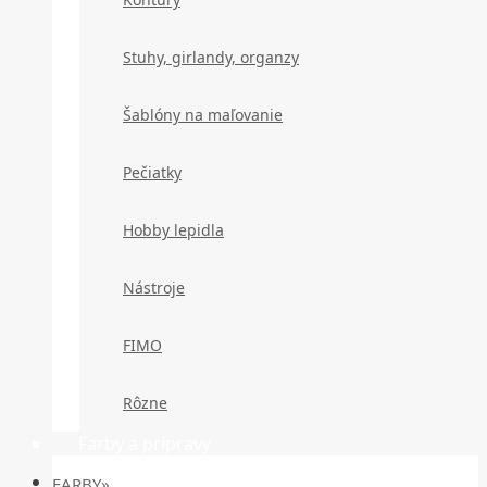
Stuhy, girlandy, organzy
Šablóny na maľovanie
Pečiatky
Hobby lepidla
Nástroje
FIMO
Rôzne
Farby a prípravy
FARBY»