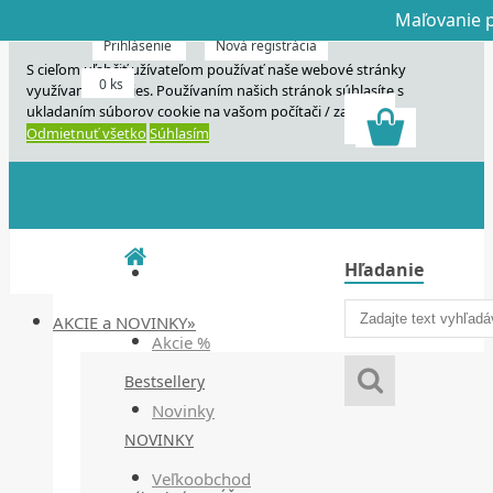
Maľovanie p
Dnes veľký horú
Dnes maľovanie
Prihlásenie
Nová registrácia
S cieľom uľahčiť užívateľom používať naše webové stránky
0 ks
využívame cookies. Používaním našich stránok súhlasíte s
ukladaním súborov cookie na vašom počítači / zariadení.
Odmietnuť všetko
Súhlasím
Hľadanie
AKCIE a NOVINKY»
Akcie %
Bestsellery
Novinky
NOVINKY
Veľkoobchod