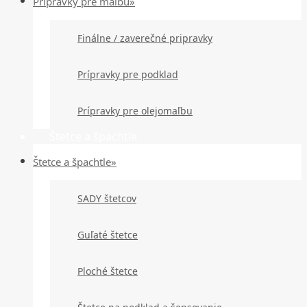
Prípravky pre maľbu»
Finálne / zaverečné pripravky
Prípravky pre podklad
Prípravky pre olejomaľbu
Štetce a špachtle
Štetce a špachtle»
SADY štetcov
Guľaté štetce
Ploché štetce