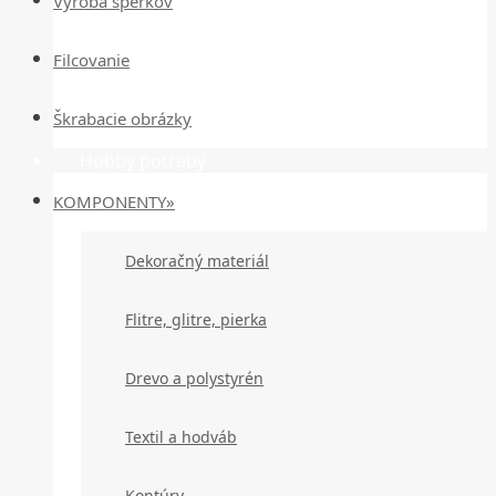
Výroba šperkov
Filcovanie
Škrabacie obrázky
Hobby potreby
KOMPONENTY»
Dekoračný materiál
Flitre, glitre, pierka
Drevo a polystyrén
Textil a hodváb
Kontúry