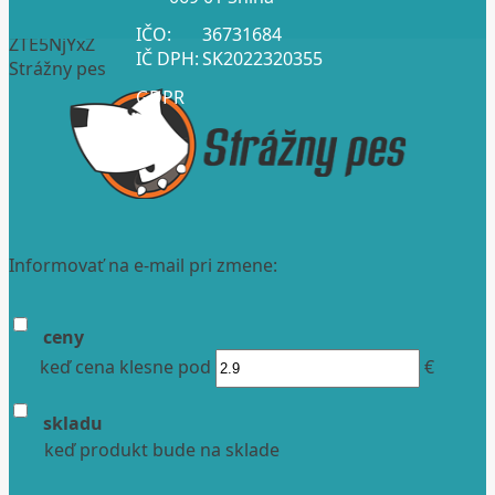
IČO:
36731684
ZTE5NjYxZ
IČ DPH:
SK2022320355
Strážny pes
GDPR
Informovať na e-mail pri zmene:
ceny
keď cena klesne pod
€
skladu
keď produkt bude na sklade