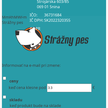
Strojárska 603/85
069 01 Snina
IČO:
36731684
MmRhMWFm
IČ DPH:
SK2022320355
Strážny pes
GDPR
Informovať na e-mail pri zmene:
ceny
keď cena klesne pod
€
skladu
keď produkt bude na sklade