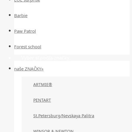
Barbie
Paw Patrol
Forest school
Vyber si podľa značky
naše ZNAČKY»
ARTMIE®
PENTART
St.Petersburg/Nevskaya Palitra
WINSOR & NEWTON