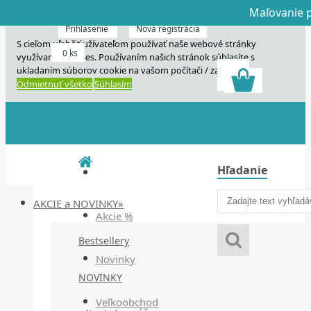
Maľovanie p
Dnes veľký horú
Dnes maľovanie
Prihlásenie
Nová registrácia
S cieľom uľahčiť užívateľom používať naše webové stránky
0 ks
využívame cookies. Používaním našich stránok súhlasíte s
ukladaním súborov cookie na vašom počítači / zariadení.
Odmietnuť všetko
Súhlasím
Hľadanie
AKCIE a NOVINKY»
Akcie %
Bestsellery
Novinky
NOVINKY
Veľkoobchod