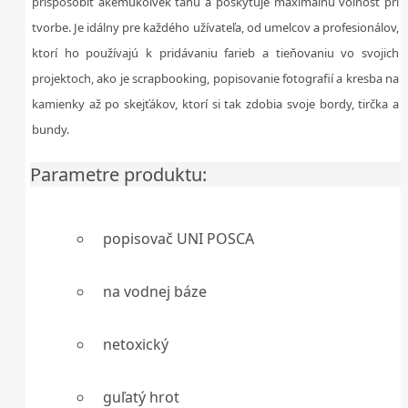
prispôsobiť akémukoľvek ťahu a poskytuje maximálnu voľnosť pri
tvorbe. Je idálny pre každého užívateľa, od umelcov a profesionálov,
ktorí ho používajú k pridávaniu farieb a tieňovaniu vo svojich
projektoch, ako je scrapbooking, popisovanie fotografií a kresba na
kamienky až po skejťákov, ktorí si tak zdobia svoje bordy, tirčka a
bundy.
Parametre produktu:
popisovač UNI POSCA
na vodnej báze
netoxický
guľatý hrot