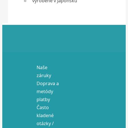
vyrobené v Japonsku
Naše
záruky
Doprava a
metódy
platby
Často
kladené
otázky /