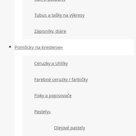
Tubus a tašky na výkresy
Zápisníky, diáre
Pomôcky na kreslenie»
Ceruzky a Uhlíky
Farebné ceruzky / farbičky
Fixky a popisovače
Pastely»
Olejové pastely