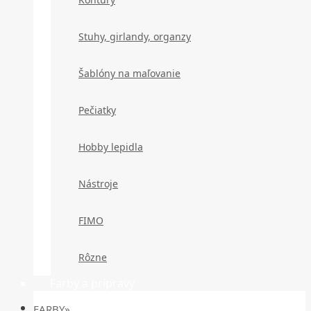
Stuhy, girlandy, organzy
Šablóny na maľovanie
Pečiatky
Hobby lepidla
Nástroje
FIMO
Rôzne
Farby a prípravy
FARBY»