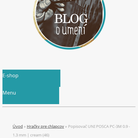
E-shop
Menu
Úvod
»
Hračky pre chlapcov
»
Popisovač UNI POSCA PC-3M 0.9 -
1.3 mm | cream (46)