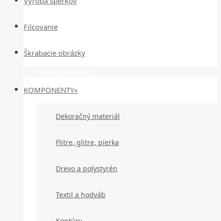
Výroba šperkov
Filcovanie
Škrabacie obrázky
Hobby potreby
KOMPONENTY»
Dekoračný materiál
Flitre, glitre, pierka
Drevo a polystyrén
Textil a hodváb
Kontúry