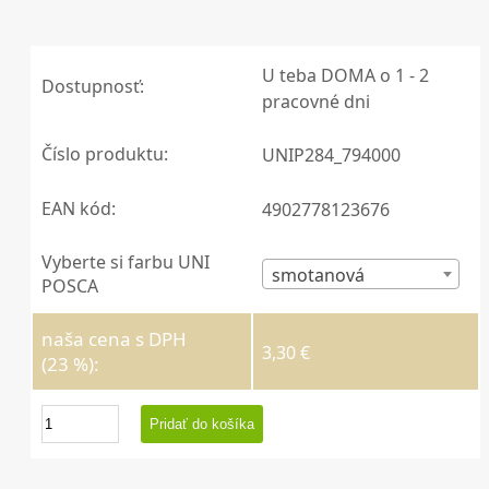
U teba DOMA o 1 - 2
Dostupnosť:
pracovné dni
Číslo produktu:
UNIP284_794000
EAN kód:
4902778123676
Vyberte si farbu UNI
smotanová
POSCA
naša cena s DPH
3,30 €
(23 %):