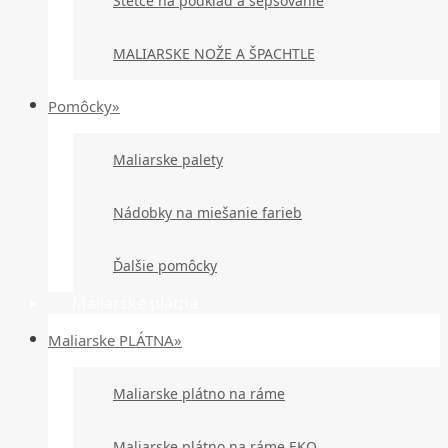
Štetce na podklad a šepsovanie
MALIARSKE NOŽE A ŠPACHTLE
Pomôcky»
Maliarske palety
Nádobky na miešanie farieb
Ďalšie pomôcky
Maliarske plátna
Maliarske PLÁTNA»
Maliarske plátno na ráme
Maliarske plátno na ráme EKO