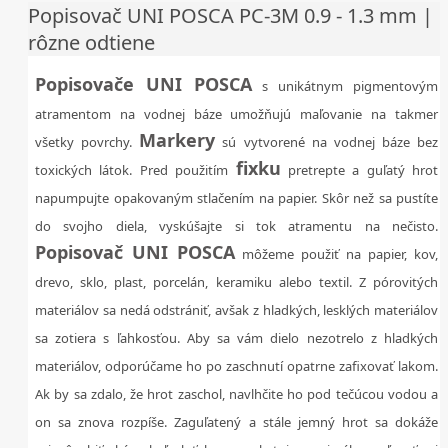
Popisovač UNI POSCA PC-3M 0.9 - 1.3 mm |
rôzne odtiene
Popisovače UNI POSCA
s unikátnym pigmentovým
atramentom na vodnej báze umožňujú maľovanie na takmer
Markery
všetky povrchy.
sú vytvorené na vodnej báze bez
fixku
toxických látok. Pred použitím
pretrepte a guľatý hrot
napumpujte opakovaným stlačením na papier. Skôr než sa pustíte
do svojho diela, vyskúšajte si tok atramentu na nečisto.
Popisovač UNI POSCA
môžeme použiť na papier, kov,
drevo, sklo, plast, porcelán, keramiku alebo textil. Z pórovitých
materiálov sa nedá odstrániť, avšak z hladkých, lesklých materiálov
sa zotiera s ľahkosťou. Aby sa vám dielo nezotrelo z hladkých
materiálov, odporúčame ho po zaschnutí opatrne zafixovať lakom.
Ak by sa zdalo, že hrot zaschol, navlhčite ho pod tečúcou vodou a
on sa znova rozpíše. Zaguľatený a stále jemný hrot sa dokáže