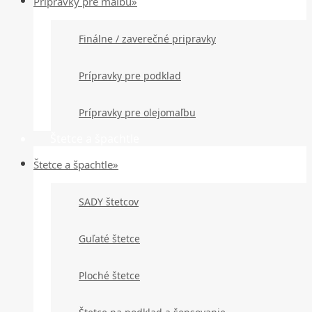
Prípravky pre maľbu»
Finálne / zaverečné pripravky
Prípravky pre podklad
Prípravky pre olejomaľbu
Štetce a špachtle
Štetce a špachtle»
SADY štetcov
Guľaté štetce
Ploché štetce