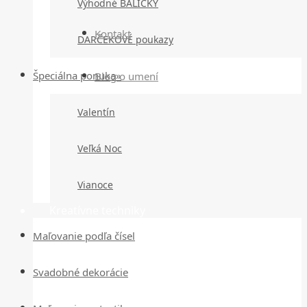
Výhodné BALÍČKY
Kontakt
DARČEKOVÉ poukazy
Špeciálna ponuka»
Blog o umení
Valentín
Veľká Noc
Vianoce
Kreatívne techniky
Maľovanie podľa čísel
Svadobné dekorácie