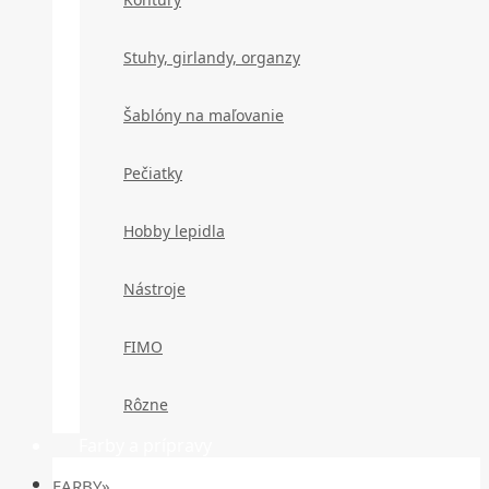
Stuhy, girlandy, organzy
Šablóny na maľovanie
Pečiatky
Hobby lepidla
Nástroje
FIMO
Rôzne
Farby a prípravy
FARBY»