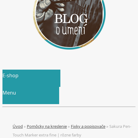
E-shop
Menu
Úvod
»
Pomôcky na kreslenie
»
Fixky a popisovače
»
Sakura Pen-
Touch Marker extra fine | rôzne farby