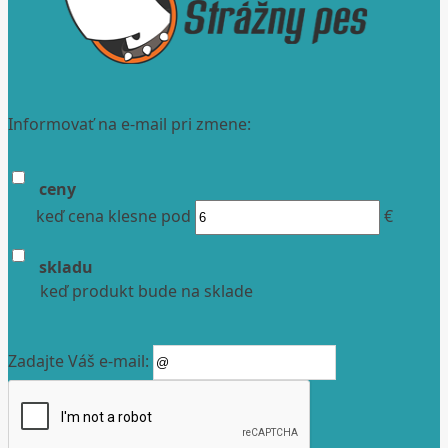
Informovať na e-mail pri zmene:
ceny
keď cena klesne pod
€
skladu
keď produkt bude na sklade
Zadajte Váš e-mail: