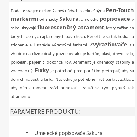
Pen-Touch
Dodajte svojim dielam žiarivý nádych s jedinečnými
markermi
Sakura
popisovače
od značky
. Umelecké
v
fluorescenčný atrament
sebe ukrývajú
, ktorý zažiari na
bielych, čiernych aj farebných povrchoch. Perfektne sa tak hodia na
Zvýrazňovače
zdobenie a ilustrácie výraznými farbami.
sú
vhodné na rôzne druhy povrchov ako je kartón, plast, drevo, sklo,
porcelán, papier či dokonca kov. Atrament je chemicky stabilný a
Fixky
vodeodolný.
je potrebné pred použitím pretrepať, aby sa
do nich napustila farba. Následne je potrebné hrot párkrát zatlačiť,
aby ním atrament začal pretekať - zaručí sa tým plynulý tok
atramentu.
PARAMETRE PRODUKTU:
Umelecké popisovače Sakura