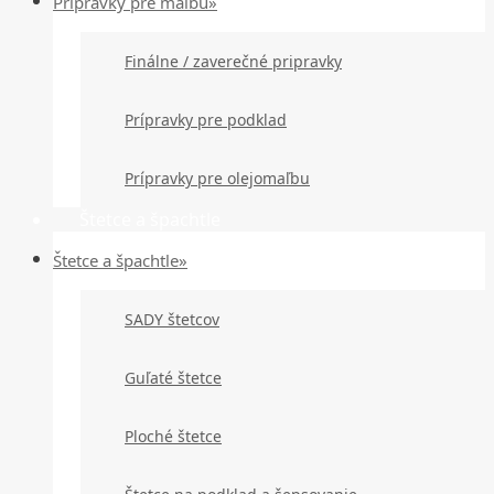
Prípravky pre maľbu»
Finálne / zaverečné pripravky
Prípravky pre podklad
Prípravky pre olejomaľbu
Štetce a špachtle
Štetce a špachtle»
SADY štetcov
Guľaté štetce
Ploché štetce