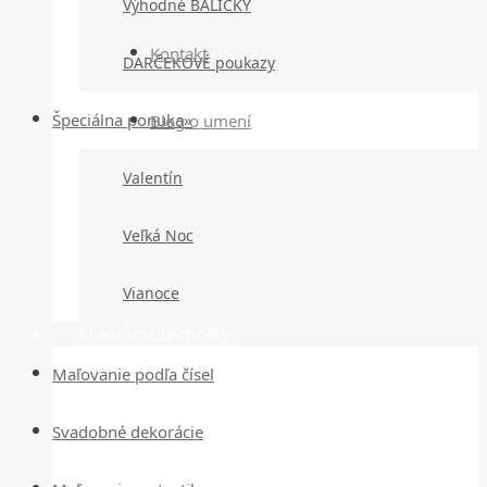
Výhodné BALÍČKY
Kontakt
DARČEKOVÉ poukazy
Špeciálna ponuka»
Blog o umení
Valentín
Veľká Noc
Vianoce
Kreatívne techniky
Maľovanie podľa čísel
Svadobné dekorácie