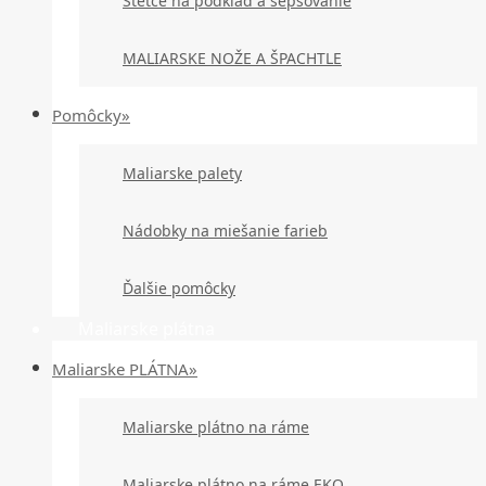
Štetce na podklad a šepsovanie
MALIARSKE NOŽE A ŠPACHTLE
Pomôcky»
Maliarske palety
Nádobky na miešanie farieb
Ďalšie pomôcky
Maliarske plátna
Maliarske PLÁTNA»
Maliarske plátno na ráme
Maliarske plátno na ráme EKO