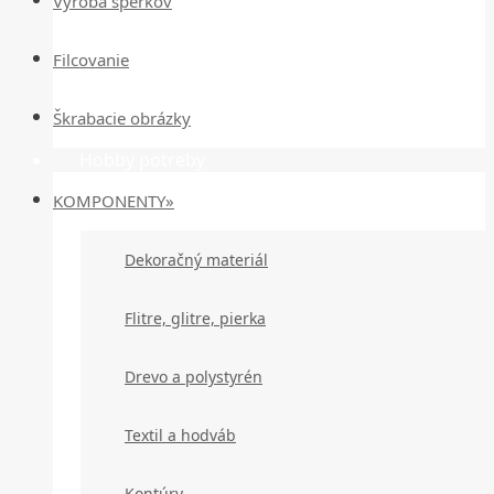
Výroba šperkov
Filcovanie
Škrabacie obrázky
Hobby potreby
KOMPONENTY»
Dekoračný materiál
Flitre, glitre, pierka
Drevo a polystyrén
Textil a hodváb
Kontúry