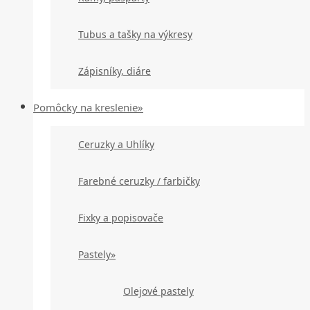
Tubus a tašky na výkresy
Zápisníky, diáre
Pomôcky na kreslenie»
Ceruzky a Uhlíky
Farebné ceruzky / farbičky
Fixky a popisovače
Pastely»
Olejové pastely