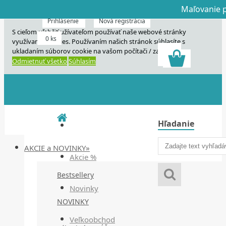
Maľovanie p
Dnes veľký horú
Dnes maľovanie
Prihlásenie
Nová registrácia
S cieľom uľahčiť užívateľom používať naše webové stránky
0 ks
využívame cookies. Používaním našich stránok súhlasíte s
ukladaním súborov cookie na vašom počítači / zariadení.
Odmietnuť všetko
Súhlasím
Hľadanie
AKCIE a NOVINKY»
Akcie %
Bestsellery
Novinky
NOVINKY
Veľkoobchod