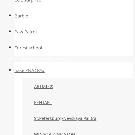
Barbie
Paw Patrol
Forest school
Vyber si podľa značky
naše ZNAČKY»
ARTMIE®
PENTART
St.Petersburg/Nevskaya Palitra
WINSOR & NEWTON