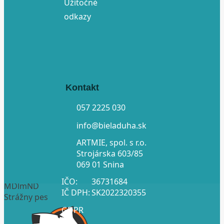
Užitočné
odkazy
Kontakt
057 2225 030
info@bieladuha.sk
ARTMIE, spol. s r.o.
Strojárska 603/85
069 01 Snina
IČO:
36731684
MDlmND
IČ DPH:
SK2022320355
Strážny pes
GDPR