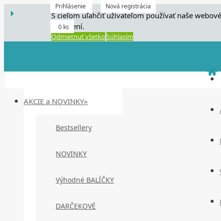
Prihlásenie
Nová registrácia
S cieľom uľahčiť užívateľom používať naše webové
zariadení.
0 ks
Odmietnuť všetko
Súhlasím
AKCIE a NOVINKY»
Bestsellery
NOVINKY
Výhodné BALÍČKY
DARČEKOVÉ