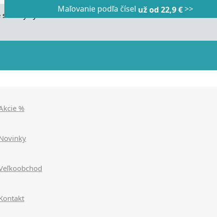
Maľovanie podľa čísel
>>
Dnes veľký horúci výpredaj
Dnes maľovanie podľa čísel
už od 22,9 €
|
|
zľavy až 90%
už od 9,90€
>>>
>>>
 stránky využívame cookies. Používaním našich stránok súhlasít
Akcie %
Novinky
Veľkoobchod
Kontakt