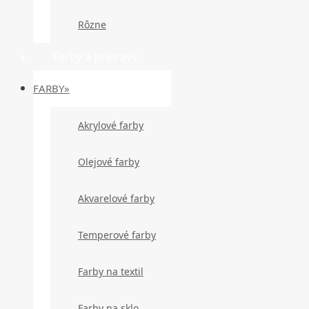
Rôzne
Farby a prípravy
FARBY»
Akrylové farby
Olejové farby
Akvarelové farby
Temperové farby
Farby na textil
Farby na sklo