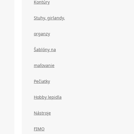
Kontúry
Stuhy, girlandy,
organzy
Šablóny na
maľovanie
Pečiatky
Hobby lepidla
Nástroje
FIMO