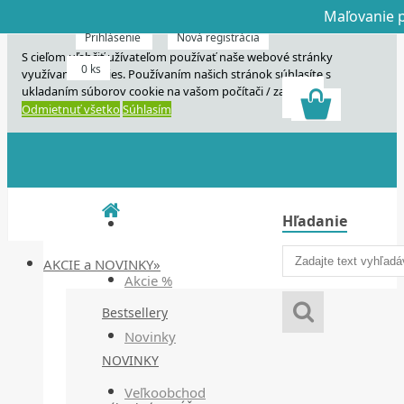
Maľovanie p
Dnes veľký horú
Dnes maľovanie
Prihlásenie
Nová registrácia
S cieľom uľahčiť užívateľom používať naše webové stránky
0 ks
využívame cookies. Používaním našich stránok súhlasíte s
ukladaním súborov cookie na vašom počítači / zariadení.
Odmietnuť všetko
Súhlasím
Hľadanie
AKCIE a NOVINKY»
Akcie %
Bestsellery
Novinky
NOVINKY
Veľkoobchod