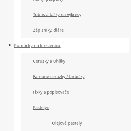
Tubus a tašky na výkresy
Zápisníky, diáre
Pomôcky na kreslenie»
Ceruzky a Uhlíky
Farebné ceruzky / farbičky
Fixky a popisovače
Pastely»
Olejové pastely