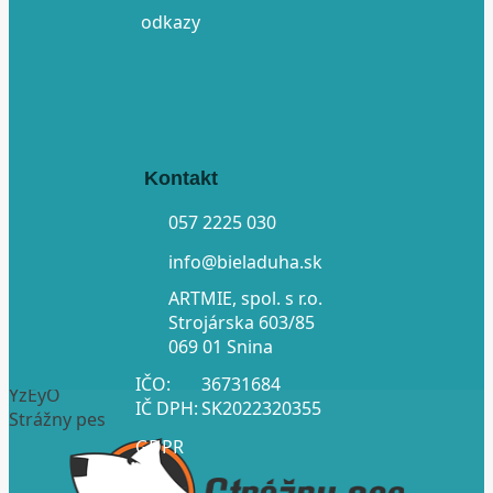
odkazy
Kontakt
057 2225 030
info@bieladuha.sk
ARTMIE, spol. s r.o.
Strojárska 603/85
069 01 Snina
IČO:
36731684
YzEyO
IČ DPH:
SK2022320355
Strážny pes
GDPR