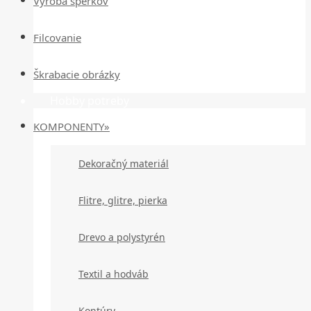
Výroba šperkov
Filcovanie
Škrabacie obrázky
Hobby potreby
KOMPONENTY»
Dekoračný materiál
Flitre, glitre, pierka
Drevo a polystyrén
Textil a hodváb
Kontúry