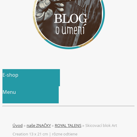
E-shop
Menu
Úvod
»
naše ZNAČKY
»
ROYAL TALENS
»
Skicovací blok Art
Creation 13 x 21 cm | rôzne odtiene