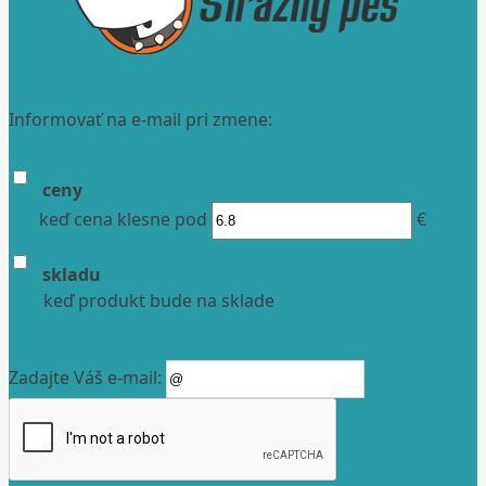
Informovať na e-mail pri zmene:
ceny
keď cena klesne pod
€
skladu
keď produkt bude na sklade
Zadajte Váš e-mail: