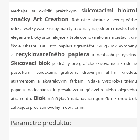
skicovacími blokmi
Nechajte sa okúzliť praktickými
značky Art Creation
. Robustné skicáre v pevnej väzbe
udržia všetky vaše kresby, náčrty a žurnály na jednom mieste. Tieto
elegantné bloky si zamilujete v teple domova ako aj na cestách, či v
škole. Obsahujú 80 listov papiera s gramážou 140 g / m2. Vyrobený
recyklovateľného papiera
z
a neobsahuje kyseliny.
Skicovací blok
je ideálny pre grafické skicovanie a kreslenie
pastelkami, ceruzkami, grafitom, dreveným uhlím, kriedou,
atramentom a akvarelovými farbami. Vďaka vysokokvalitnému
papieru nedochádza k presakovaniu gélového alebo olejového
Blok
atramentu.
má štýlovú naťahovaciu gumičku, ktorou blok
zafixujete pred samovoľným otváraním.
Parametre produktu: