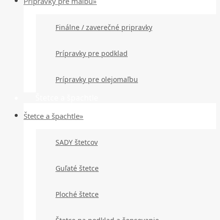
Prípravky pre maľbu»
Finálne / zaverečné pripravky
Prípravky pre podklad
Prípravky pre olejomaľbu
Štetce a špachtle
Štetce a špachtle»
SADY štetcov
Guľaté štetce
Ploché štetce