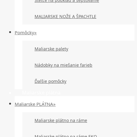
Štetce na podklad a šepsovanie
MALIARSKE NOŽE A ŠPACHTLE
Pomôcky»
Maliarske palety
Nádobky na miešanie farieb
Ďalšie pomôcky
Maliarske plátna
Maliarske PLÁTNA»
Maliarske plátno na ráme
Maliarske plátno na ráme EKO