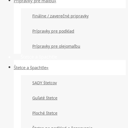
Prípravky pre maľbu»
Finálne / zaverečné pripravky
Prípravky pre podklad
Prípravky pre olejomaľbu
Štetce a špachtle
Štetce a špachtle»
SADY štetcov
Guľaté štetce
Ploché štetce