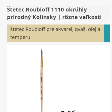
Štetec Roubloff 1110 okrúhly
prírodný Kolinsky | rôzne veľkosti
štetec Roubloff pre akvarel, gvaš, olej a
temperu