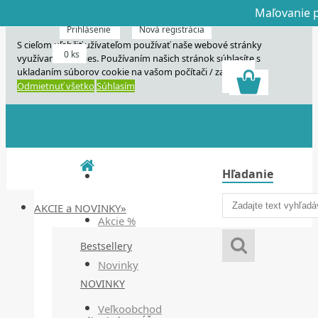
Maľovanie p
Dnes veľký horú
Dnes maľovanie
Prihlásenie
Nová registrácia
S cieľom uľahčiť užívateľom používať naše webové stránky
0 ks
využívame cookies. Používaním našich stránok súhlasíte s
ukladaním súborov cookie na vašom počítači / zariadení.
Odmietnuť všetko
Súhlasím
Hľadanie
AKCIE a NOVINKY»
Akcie %
Bestsellery
Novinky
NOVINKY
Veľkoobchod