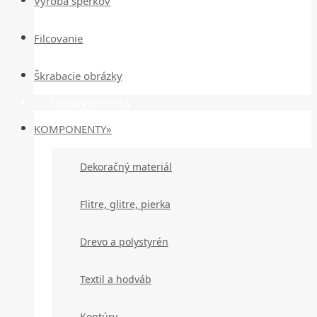
Výroba šperkov
Filcovanie
Škrabacie obrázky
Hobby potreby
KOMPONENTY»
Dekoračný materiál
Flitre, glitre, pierka
Drevo a polystyrén
Textil a hodváb
Kontúry