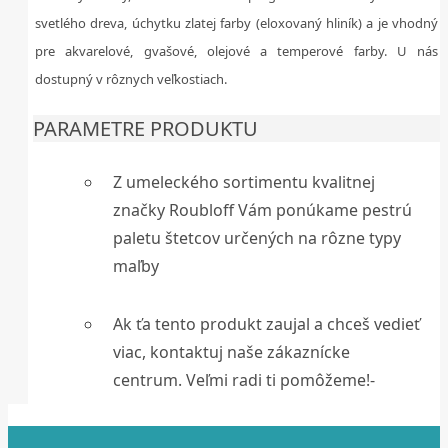
svetlého dreva, úchytku zlatej farby (eloxovaný hliník) a je vhodný
pre akvarelové, gvašové, olejové a temperové farby. U nás
dostupný v rôznych veľkostiach.
PARAMETRE PRODUKTU
Z umeleckého sortimentu kvalitnej
značky Roubloff Vám ponúkame pestrú
paletu štetcov určených na rôzne typy
maľby
Ak ťa tento produkt zaujal a chceš vedieť
viac, kontaktuj naše zákaznícke
centrum. Veľmi radi ti pomôžeme!-