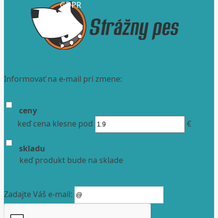
GDPR
Informovať na e-mail pri zmene:
ceny
keď cena klesne pod
€
skladu
keď produkt bude na sklade
Zadajte Váš e-mail: