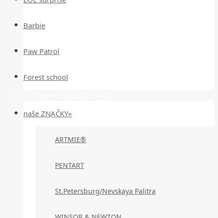
Barbie
Paw Patrol
Forest school
Vyber si podľa značky
naše ZNAČKY»
ARTMIE®
PENTART
St.Petersburg/Nevskaya Palitra
WINSOR & NEWTON