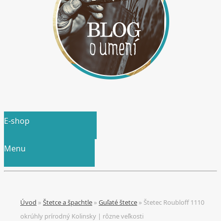
E-shop
Menu
Úvod
»
Štetce a špachtle
»
Guľaté štetce
»
Štetec Roubloff 1110
okrúhly prírodný Kolinsky | rôzne veľkosti