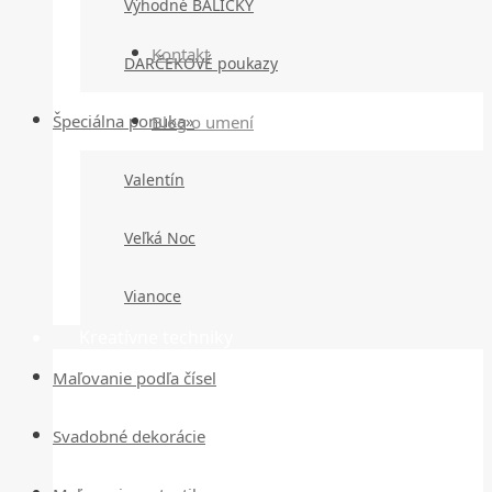
Výhodné BALÍČKY
Kontakt
DARČEKOVÉ poukazy
Špeciálna ponuka»
Blog o umení
Valentín
Veľká Noc
Vianoce
Kreatívne techniky
Maľovanie podľa čísel
Svadobné dekorácie