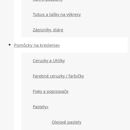
Tubus a tašky na výkresy
Zápisníky, diáre
Pomôcky na kreslenie»
Ceruzky a Uhlíky
Farebné ceruzky / farbičky
Fixky a popisovače
Pastely»
Olejové pastely