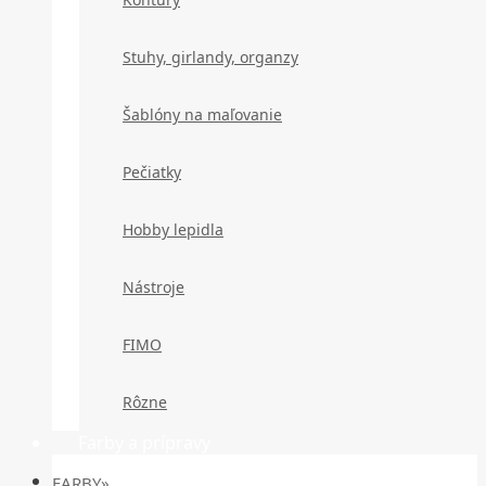
Stuhy, girlandy, organzy
Šablóny na maľovanie
Pečiatky
Hobby lepidla
Nástroje
FIMO
Rôzne
Farby a prípravy
FARBY»