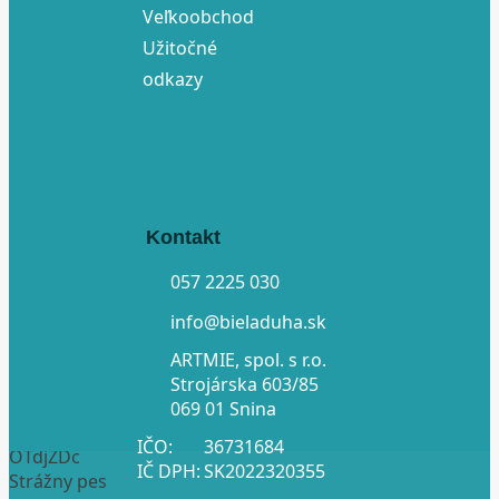
Veľkoobchod
Užitočné
odkazy
Kontakt
057 2225 030
info@bieladuha.sk
ARTMIE, spol. s r.o.
Strojárska 603/85
069 01 Snina
IČO:
36731684
OTdjZDc
IČ DPH:
SK2022320355
Strážny pes