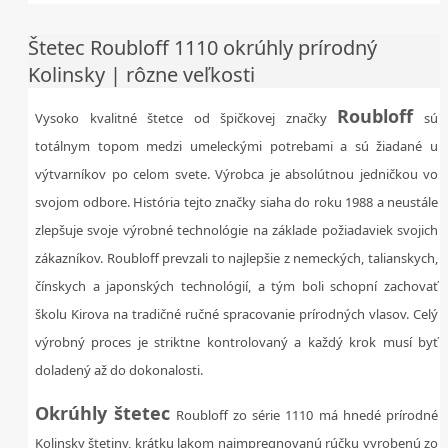
Štetec Roubloff 1110 okrúhly prírodný
Kolinsky | rôzne veľkosti
Roubloff
Vysoko kvalitné štetce od špičkovej značky
sú
totálnym topom medzi umeleckými potrebami a sú žiadané u
výtvarníkov po celom svete. Výrobca je absolútnou jedničkou vo
svojom odbore. História tejto značky siaha do roku 1988 a neustále
zlepšuje svoje výrobné technológie na základe požiadaviek svojich
zákazníkov. Roubloff prevzali to najlepšie z nemeckých, talianskych,
čínskych a japonských technológií, a tým boli schopní zachovať
školu Kirova na tradičné ručné spracovanie prírodných vlasov. Celý
výrobný proces je striktne kontrolovaný a každý krok musí byť
doladený až do dokonalosti.
Okrúhly štetec
Roubloff zo série 1110 má hnedé prírodné
Kolinsky štetiny, krátku lakom naimpregnovanú rúčku vyrobenú zo