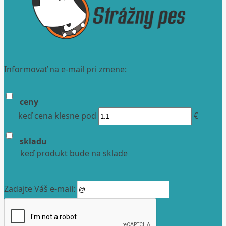
Informovať na e-mail pri zmene:
ceny
keď cena klesne pod
€
skladu
keď produkt bude na sklade
Zadajte Váš e-mail: