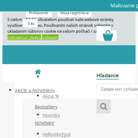
Maľovanie p
Dnes veľký horú
Dnes maľovanie
Prihlásenie
Nová registrácia
S cieľom uľahčiť užívateľom používať naše webové stránky
0 ks
využívame cookies. Používaním našich stránok súhlasíte s
ukladaním súborov cookie na vašom počítači / zariadení.
Odmietnuť všetko
Súhlasím
Hľadanie
AKCIE a NOVINKY»
Akcie %
Bestsellery
Novinky
NOVINKY
Veľkoobchod