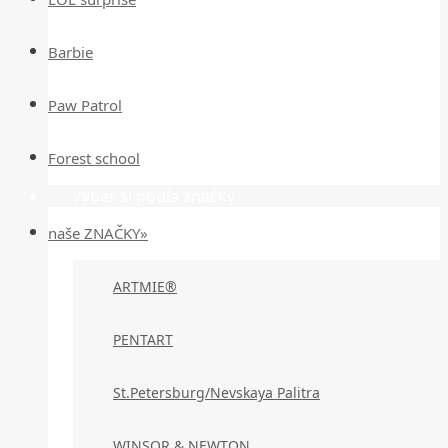
Barbie
Paw Patrol
Forest school
Vyber si podľa značky
naše ZNAČKY»
ARTMIE®
PENTART
St.Petersburg/Nevskaya Palitra
WINSOR & NEWTON