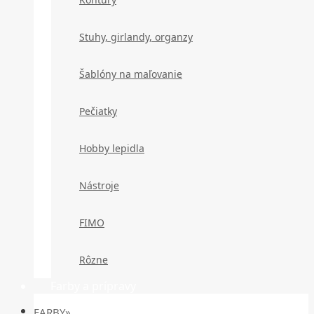
Stuhy, girlandy, organzy
Šablóny na maľovanie
Pečiatky
Hobby lepidla
Nástroje
FIMO
Rôzne
Farby a prípravy
FARBY»