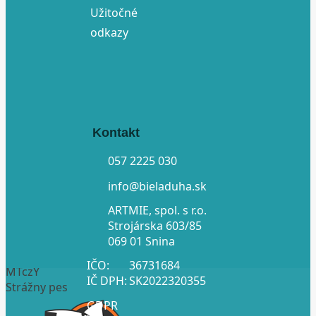
Užitočné
odkazy
Kontakt
057 2225 030
info@bieladuha.sk
ARTMIE, spol. s r.o.
Strojárska 603/85
069 01 Snina
IČO:
36731684
MTczY
IČ DPH:
SK2022320355
Strážny pes
GDPR