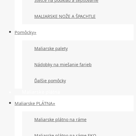
Štetce na podklad a šepsovanie
MALIARSKE NOŽE A ŠPACHTLE
Pomôcky»
Maliarske palety
Nádobky na miešanie farieb
Ďalšie pomôcky
Maliarske plátna
Maliarske PLÁTNA»
Maliarske plátno na ráme
Maliarske plátno na ráme EKO