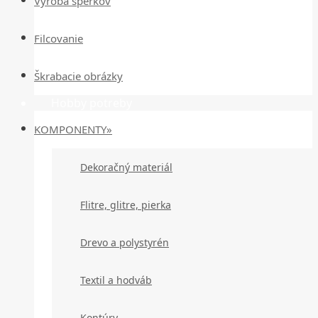
Výroba šperkov
Filcovanie
Škrabacie obrázky
Hobby potreby
KOMPONENTY»
Dekoračný materiál
Flitre, glitre, pierka
Drevo a polystyrén
Textil a hodváb
Kontúry