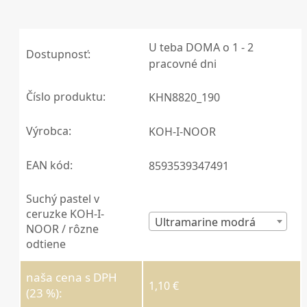
U teba DOMA o 1 - 2
Dostupnosť:
pracovné dni
Číslo produktu:
KHN8820_190
Výrobca:
KOH-I-NOOR
EAN kód:
8593539347491
Suchý pastel v
ceruzke KOH-I-
Ultramarine modrá
NOOR / rôzne
odtiene
naša cena s DPH
1,10 €
(23 %):