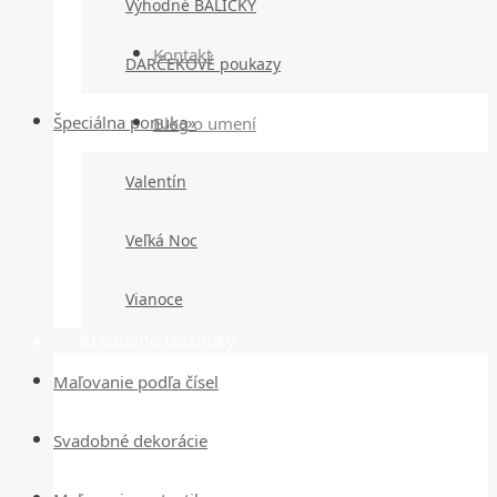
Výhodné BALÍČKY
Kontakt
DARČEKOVÉ poukazy
Špeciálna ponuka»
Blog o umení
Valentín
Veľká Noc
Vianoce
Kreatívne techniky
Maľovanie podľa čísel
Svadobné dekorácie