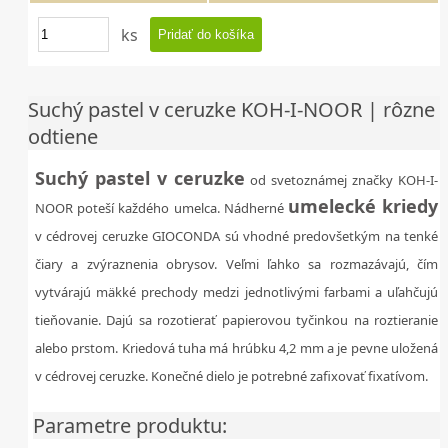
ks
Suchý pastel v ceruzke KOH-I-NOOR | rôzne
odtiene
Suchý pastel v ceruzke
od svetoznámej značky KOH-I-
umelecké kriedy
NOOR poteší každého umelca. Nádherné
v cédrovej ceruzke GIOCONDA sú vhodné predovšetkým na tenké
čiary a zvýraznenia obrysov. Veľmi ľahko sa rozmazávajú, čím
vytvárajú mäkké prechody medzi jednotlivými farbami a uľahčujú
tieňovanie. Dajú sa rozotierať papierovou tyčinkou na roztieranie
alebo prstom. Kriedová tuha má hrúbku 4,2 mm a je pevne uložená
v cédrovej ceruzke. Konečné dielo je potrebné zafixovať fixatívom.
Parametre produktu: