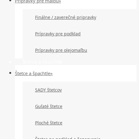
Prípravky pre maľbu»
Finálne / zaverečné pripravky
Prípravky pre podklad
Prípravky pre olejomaľbu
Štetce a špachtle
Štetce a špachtle»
SADY štetcov
Guľaté štetce
Ploché štetce