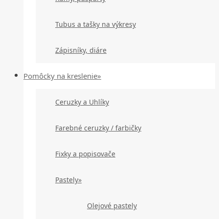
Tubus a tašky na výkresy
Zápisníky, diáre
Pomôcky na kreslenie»
Ceruzky a Uhlíky
Farebné ceruzky / farbičky
Fixky a popisovače
Pastely»
Olejové pastely