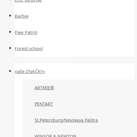
Barbie
Paw Patrol
Forest school
Vyber si podľa značky
naše ZNAČKY»
ARTMIE®
PENTART
St.Petersburg/Nevskaya Palitra
WINSOR & NEWTON