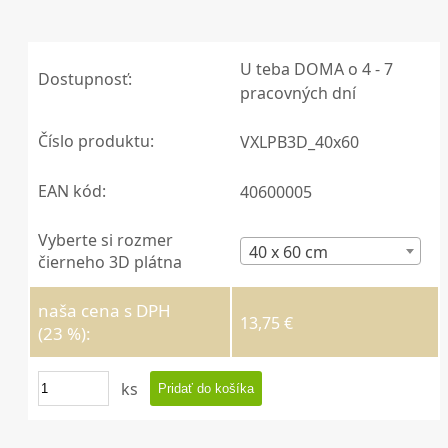
U teba DOMA o 4 - 7
Dostupnosť:
pracovných dní
Číslo produktu:
VXLPB3D_40x60
EAN kód:
40600005
Vyberte si rozmer
40 x 60 cm
čierneho 3D plátna
naša cena s DPH
13,75 €
(23 %):
ks