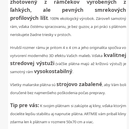
zhotovený z rámčekov vyrobených z
ľahkých, ale pevných smrekových
profilových líšt
. 100% ekologický výrobok. Zároveň samotný
rám, vďaka čistému spracovaniu, je bez guzov, a pri práci s plátnom
neriskujete žiadne triesky v prstoch.
Hrubší rozmer rámu je pritom 4 x 4 cm a jeho originalita spočíva vo
kvalitnej
vytvorení moderného 3D efektu Vašich malieb. Vďaka
stredovej výstuži
(väčšie plátna majú až krížovú výstuž) je
vysokostabilný
samotný rám
.
strojovo zabalené
Všetky maliarske plátna sú
, aby Vám boli
doručené bez najmenšieho poškodenia počas prepravy.
Tip pre vás:
K svojim plátnam si zakúpte aj kliny, vďaka ktorým
docielite lepšiu stabilitu aj napnutie plátna. ARTMIE vám pribalí kliny
zdarma len k plátnam v rozmere 50x70 cm a viac.