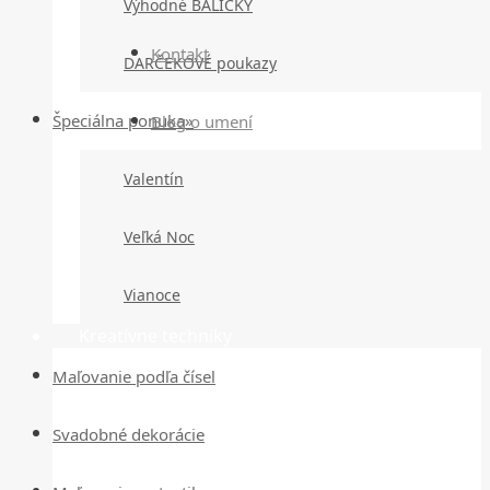
Výhodné BALÍČKY
Kontakt
DARČEKOVÉ poukazy
Špeciálna ponuka»
Blog o umení
Valentín
Veľká Noc
Vianoce
Kreatívne techniky
Maľovanie podľa čísel
Svadobné dekorácie