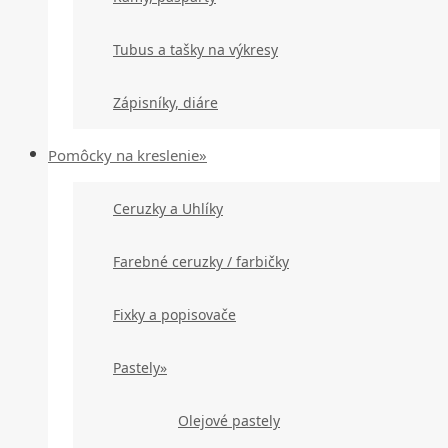
Tubus a tašky na výkresy
Zápisníky, diáre
Pomôcky na kreslenie»
Ceruzky a Uhlíky
Farebné ceruzky / farbičky
Fixky a popisovače
Pastely»
Olejové pastely