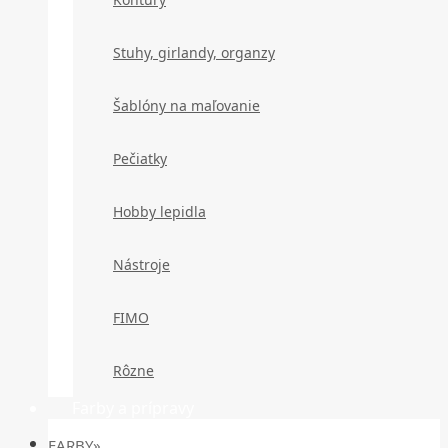
Stuhy, girlandy, organzy
Šablóny na maľovanie
Pečiatky
Hobby lepidla
Nástroje
FIMO
Rôzne
Farby a prípravy
FARBY»