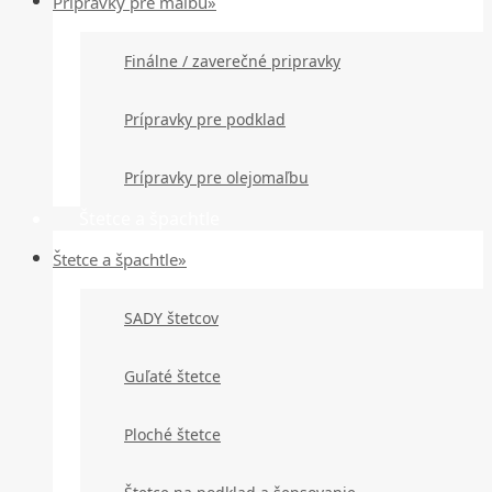
Prípravky pre maľbu»
Finálne / zaverečné pripravky
Prípravky pre podklad
Prípravky pre olejomaľbu
Štetce a špachtle
Štetce a špachtle»
SADY štetcov
Guľaté štetce
Ploché štetce