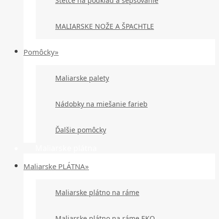
Štetce na podklad a šepsovanie
MALIARSKE NOŽE A ŠPACHTLE
Pomôcky»
Maliarske palety
Nádobky na miešanie farieb
Ďalšie pomôcky
Maliarske plátna
Maliarske PLÁTNA»
Maliarske plátno na ráme
Maliarske plátno na ráme EKO