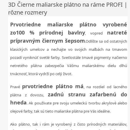
3D Čierne maliarske plátno na ráme PROFI |
rôzne rozmery
Prvotriedne maliarske plátno vyrobené
zo
100 % prírodnej bavlny
natreté
, vopred
prípravným čiernym šepsom
.Odlíšte sa od ostatných
klasických umelcov a nechajte vo svojich maľbách na tmavom
pozadí vyniknúť svetlé farby. Svetlostále tmavé pigmenty načierno
netretého plátna zabezpečia Vášmu maliarskému dielu dlhú
trvácnosť, ktorá vydrží po celý život.
prvotriedne plátno má
Pravé
, na rozdiel od lacného
zadnú stranu zafarbenú do
plátna z dovozu,
hneda
. Ak používate pre svoju umeleckú tvorbu akrylové alebo
olejové farby, tak sú tieto maliarske plátna pre Vás ideálne.
Ako plátno, tak i rám je vyrobený z čisto prírodných materiálov,