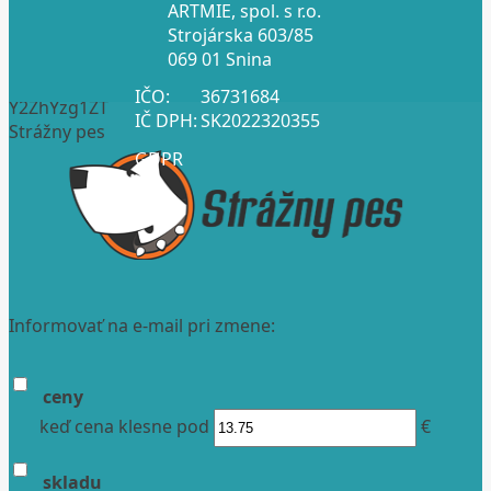
ARTMIE, spol. s r.o.
Strojárska 603/85
069 01 Snina
IČO:
36731684
Y2ZhYzg1ZT
IČ DPH:
SK2022320355
Strážny pes
GDPR
Informovať na e-mail pri zmene:
ceny
keď cena klesne pod
€
skladu