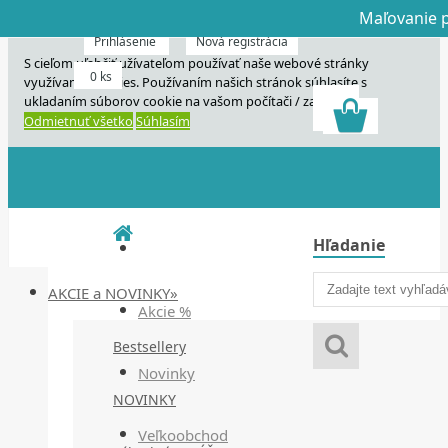
Maľovanie p
Dnes veľký horú
Dnes maľovanie
Prihlásenie
Nová registrácia
S cieľom uľahčiť užívateľom používať naše webové stránky
0 ks
využívame cookies. Používaním našich stránok súhlasíte s
ukladaním súborov cookie na vašom počítači / zariadení.
Odmietnuť všetko
Súhlasím
Hľadanie
AKCIE a NOVINKY»
Akcie %
Bestsellery
Novinky
NOVINKY
Veľkoobchod