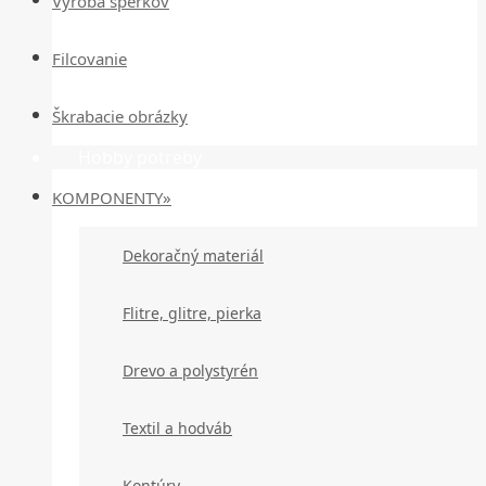
Výroba šperkov
Filcovanie
Škrabacie obrázky
Hobby potreby
KOMPONENTY»
Dekoračný materiál
Flitre, glitre, pierka
Drevo a polystyrén
Textil a hodváb
Kontúry