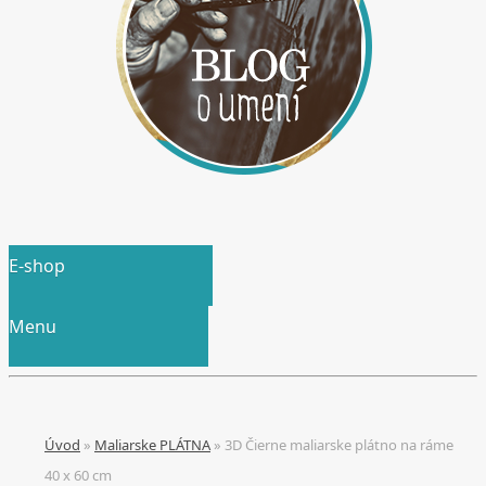
E-shop
Menu
Úvod
»
Maliarske PLÁTNA
»
3D Čierne maliarske plátno na ráme
40 x 60 cm