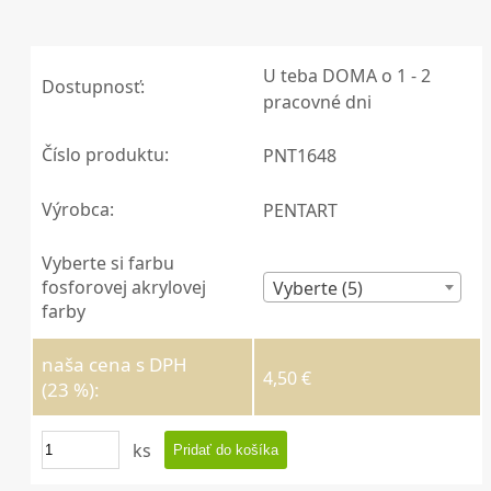
U teba DOMA o 1 - 2
Dostupnosť:
pracovné dni
Číslo produktu:
PNT1648
Výrobca:
PENTART
Vyberte si farbu
fosforovej akrylovej
Vyberte (5)
farby
naša cena s DPH
4,50 €
(23 %):
ks