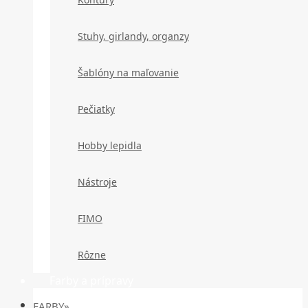
Stuhy, girlandy, organzy
Šablóny na maľovanie
Pečiatky
Hobby lepidla
Nástroje
FIMO
Rôzne
Farby a prípravy
FARBY»