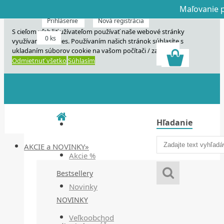
Maľovanie p
Dnes veľký horú
Dnes maľovanie
Prihlásenie
Nová registrácia
S cieľom uľahčiť užívateľom používať naše webové stránky
0 ks
využívame cookies. Používaním našich stránok súhlasíte s
ukladaním súborov cookie na vašom počítači / zariadení.
Odmietnuť všetko
Súhlasím
Hľadanie
AKCIE a NOVINKY»
Akcie %
Bestsellery
Novinky
NOVINKY
Veľkoobchod