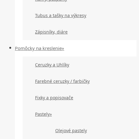
Tubus a tašky na výkresy
Zápisníky, diáre
Pomôcky na kreslenie»
Ceruzky a Uhlíky
Farebné ceruzky / farbičky
Fixky a popisovače
Pastely»
Olejové pastely