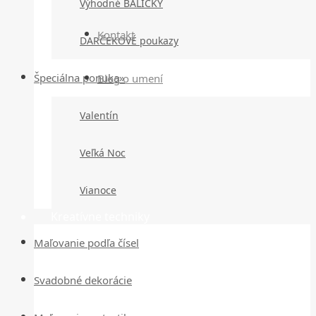
Výhodné BALÍČKY
Kontakt
DARČEKOVÉ poukazy
Špeciálna ponuka»
Blog o umení
Valentín
Veľká Noc
Vianoce
Kreatívne techniky
Maľovanie podľa čísel
Svadobné dekorácie