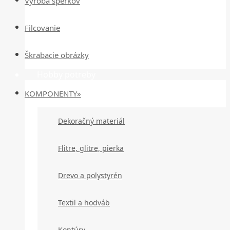
Výroba šperkov
Filcovanie
Škrabacie obrázky
Hobby potreby
KOMPONENTY»
Dekoračný materiál
Flitre, glitre, pierka
Drevo a polystyrén
Textil a hodváb
Kontúry