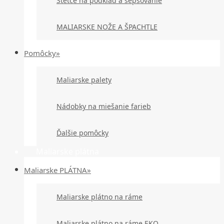
Štetce na podklad a šepsovanie
MALIARSKE NOŽE A ŠPACHTLE
Pomôcky»
Maliarske palety
Nádobky na miešanie farieb
Ďalšie pomôcky
Maliarske plátna
Maliarske PLÁTNA»
Maliarske plátno na ráme
Maliarske plátno na ráme EKO