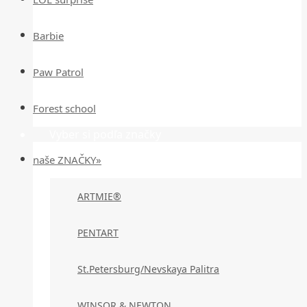
Barbie
Paw Patrol
Forest school
Vyber si podľa značky
naše ZNAČKY»
ARTMIE®
PENTART
St.Petersburg/Nevskaya Palitra
WINSOR & NEWTON