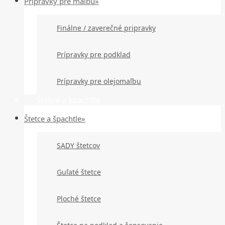
Prípravky pre maľbu»
Finálne / zaverečné pripravky
Prípravky pre podklad
Prípravky pre olejomaľbu
Štetce a špachtle
Štetce a špachtle»
SADY štetcov
Guľaté štetce
Ploché štetce