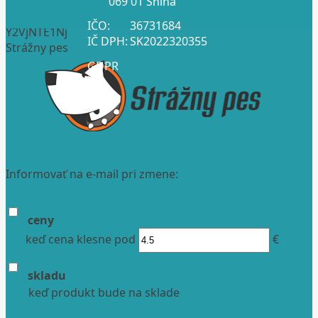
069 01 Snina
IČO:
36731684
Y2VjNTE1Nj
IČ DPH:
SK2022320355
Strážny pes
GDPR
Informovať na e-mail pri zmene:
ceny
keď cena klesne pod
€
skladu
keď produkt bude na sklade