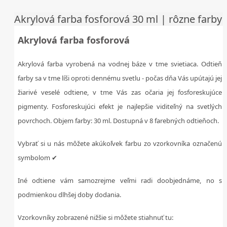
Akrylová farba fosforová 30 ml | rôzne farby
Akrylová farba fosforová
Akrylová farba vyrobená na vodnej báze v tme svietiaca. Odtieň
farby sa v tme líši oproti dennému svetlu - počas dňa Vás upútajú jej
žiarivé veselé odtiene, v tme Vás zas očaria jej fosforeskujúce
pigmenty. Fosforeskujúci efekt je najlepšie viditeľný na svetlých
povrchoch. Objem farby: 30 ml. Dostupná v 8 farebných odtieňoch.
Vybrať si u nás môžete akúkoľvek farbu zo vzorkovníka označenú
symbolom ✔
Iné odtiene vám samozrejme veľmi radi doobjednáme, no s
podmienkou dlhšej doby dodania.
Vzorkovníky zobrazené nižšie si môžete stiahnuť tu: