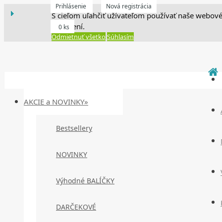
Prihlásenie
Nová registrácia
S cieľom uľahčiť užívateľom používať naše webové
zariadení.
0 ks
Odmietnuť všetko
Súhlasím
AKCIE a NOVINKY»
Bestsellery
NOVINKY
Výhodné BALÍČKY
DARČEKOVÉ