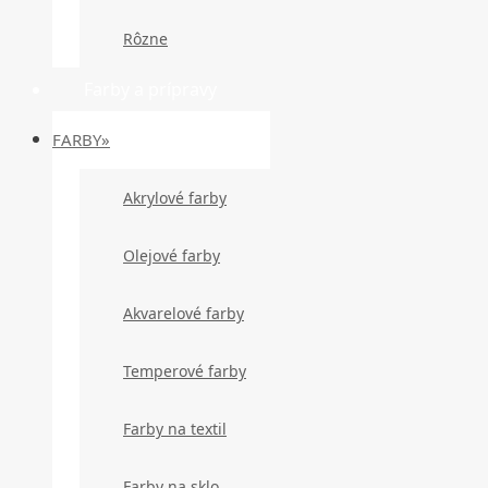
Rôzne
Farby a prípravy
FARBY»
Akrylové farby
Olejové farby
Akvarelové farby
Temperové farby
Farby na textil
Farby na sklo