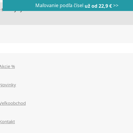
Maľovanie podľa čísel
>>
Dnes veľký horúci výpredaj
Dnes maľovanie podľa čísel
už od 22,9 €
|
|
zľavy až 90%
už od 9,90€
>>>
>>>
 stránky využívame cookies. Používaním našich stránok súhlasít
Akcie %
Novinky
Veľkoobchod
Kontakt