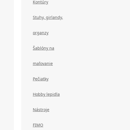
Kontúry
Stuhy, girlandy,
organzy
Šablóny na
maľovanie
Pečiatky
Hobby lepidla
Nástroje
FIMO