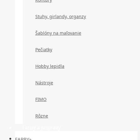
Stuhy, girlandy, organzy
Šablóny na maľovanie
Pečiatky
Hobby lepidla
Nástroje
FIMO
Rôzne
Farby a prípravy
FARBY»