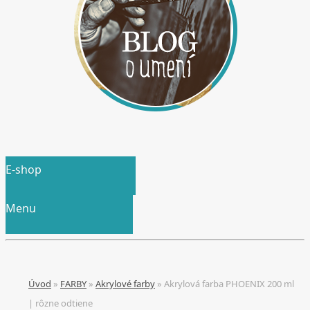
E-shop
Menu
Úvod
»
FARBY
»
Akrylové farby
»
Akrylová farba PHOENIX 200 ml
| rôzne odtiene