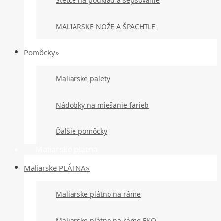
Štetce na podklad a šepsovanie
MALIARSKE NOŽE A ŠPACHTLE
Pomôcky»
Maliarske palety
Nádobky na miešanie farieb
Ďalšie pomôcky
Maliarske plátna
Maliarske PLÁTNA»
Maliarske plátno na ráme
Maliarske plátno na ráme EKO