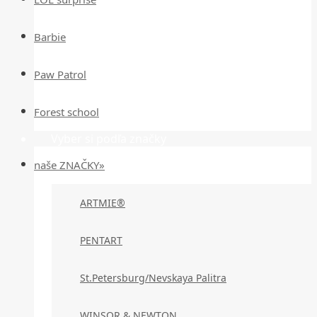
Barbie
Paw Patrol
Forest school
Vyber si podľa značky
naše ZNAČKY»
ARTMIE®
PENTART
St.Petersburg/Nevskaya Palitra
WINSOR & NEWTON