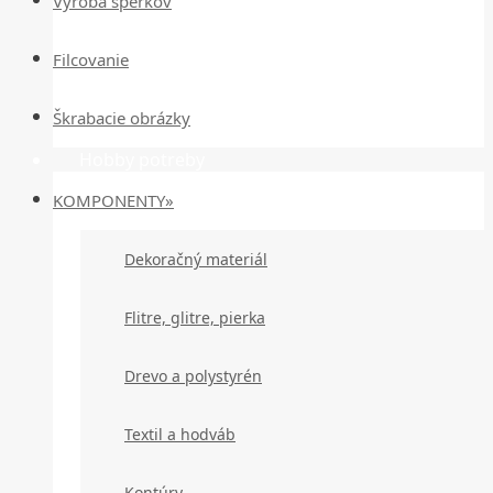
Výroba šperkov
Filcovanie
Škrabacie obrázky
Hobby potreby
KOMPONENTY»
Dekoračný materiál
Flitre, glitre, pierka
Drevo a polystyrén
Textil a hodváb
Kontúry