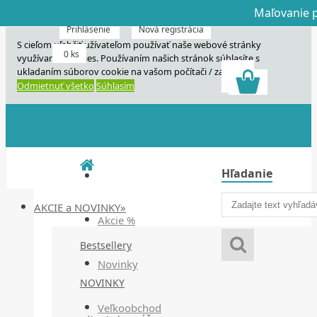
Maľovanie p
Dnes veľký horú
Dnes maľovanie
Prihlásenie
Nová registrácia
S cieľom uľahčiť užívateľom používať naše webové stránky
0 ks
využívame cookies. Používaním našich stránok súhlasíte s
ukladaním súborov cookie na vašom počítači / zariadení.
Odmietnuť všetko
Súhlasím
Hľadanie
AKCIE a NOVINKY»
Akcie %
Bestsellery
Novinky
NOVINKY
Veľkoobchod