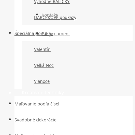
Výhodné BALÍČKY
Kontakt
DARČEKOVÉ poukazy
Špeciálna ponuka»
Blog o umení
Valentín
Veľká Noc
Vianoce
Kreatívne techniky
Maľovanie podľa čísel
Svadobné dekorácie