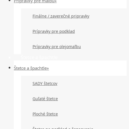
Prípravky pre maľbu»
Finálne / zaverečné pripravky
Prípravky pre podklad
Prípravky pre olejomaľbu
Štetce a špachtle
Štetce a špachtle»
SADY štetcov
Guľaté štetce
Ploché štetce