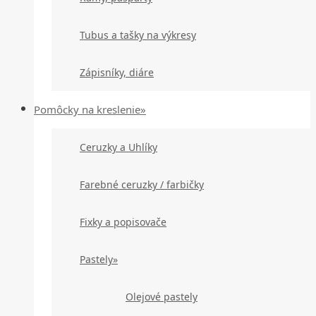
Tubus a tašky na výkresy
Zápisníky, diáre
Pomôcky na kreslenie»
Ceruzky a Uhlíky
Farebné ceruzky / farbičky
Fixky a popisovače
Pastely»
Olejové pastely