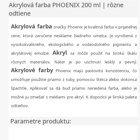
Akrylová farba PHOENIX 200 ml | rôzne
odtiene
Akrylová farba
značky Phoenix je kvalitná farba v prijateľnej
cene, ktorá zaručene nesklame žiadneho umelca. Je vyrobená z
vysokokvalitného, ekologického a vodeodolného pigmentu a
Akryl
akrylátovej emulzie.
sa môže použiť na širokú škálu
rôznych materiálov. Náter je po uschnutí lesklý a pevný.
Akrylové farby
Phoenix majú pastovitú konzistenciu, čo
umožňuje použitie priamo z tuby, pomocou štetca alebo dokonca
špachtle. Aplikovať sa dá buď priamo neriedená farba, alebo je
možné ju zmiešať s médiami pre akryl. K dispozícii je široká paleta
odtieňov.
Parametre produktu: