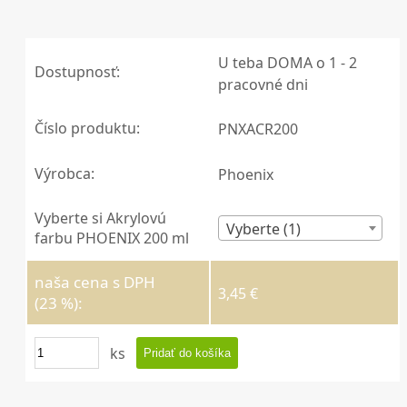
U teba DOMA o 1 - 2
Dostupnosť:
pracovné dni
Číslo produktu:
PNXACR200
Výrobca:
Phoenix
Vyberte si Akrylovú
Vyberte (1)
farbu PHOENIX 200 ml
naša cena s DPH
3,45 €
(23 %):
ks