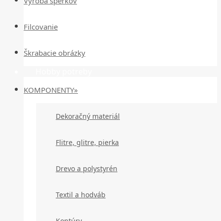
Výroba šperkov
Filcovanie
Škrabacie obrázky
Hobby potreby
KOMPONENTY»
Dekoračný materiál
Flitre, glitre, pierka
Drevo a polystyrén
Textil a hodváb
Kontúry