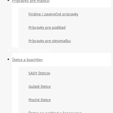
Prípravky pre maľbu»
Finálne / zaverečné pripravky
Prípravky pre podklad
Prípravky pre olejomaľbu
Štetce a špachtle
Štetce a špachtle»
SADY štetcov
Guľaté štetce
Ploché štetce