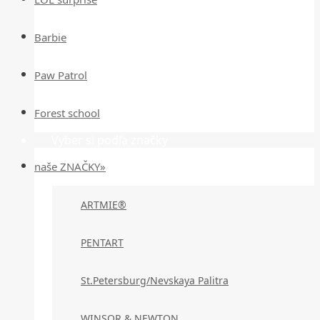
Barbie
Paw Patrol
Forest school
Vyber si podľa značky
naše ZNAČKY»
ARTMIE®
PENTART
St.Petersburg/Nevskaya Palitra
WINSOR & NEWTON