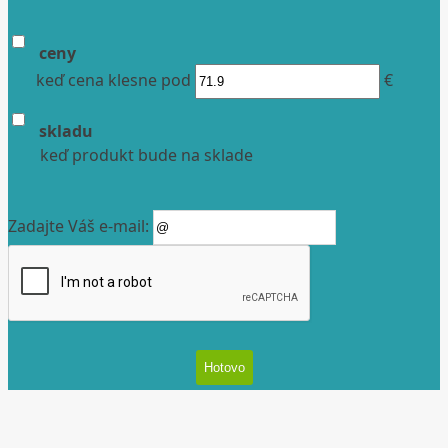
ceny
keď cena klesne pod
€
skladu
keď produkt bude na sklade
Zadajte Váš e-mail: