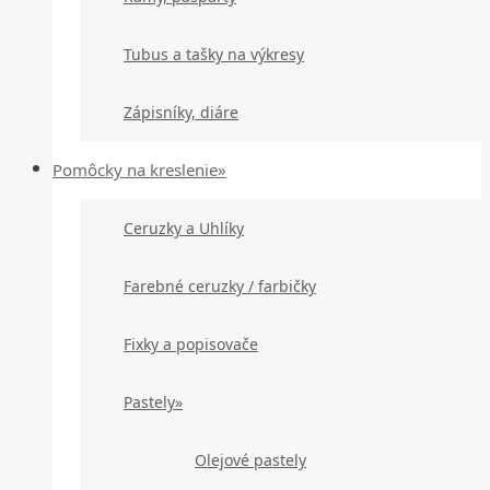
Tubus a tašky na výkresy
Zápisníky, diáre
Pomôcky na kreslenie»
Ceruzky a Uhlíky
Farebné ceruzky / farbičky
Fixky a popisovače
Pastely»
Olejové pastely