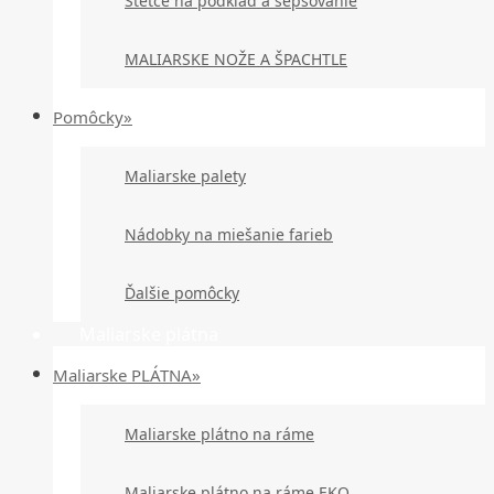
Štetce na podklad a šepsovanie
MALIARSKE NOŽE A ŠPACHTLE
Pomôcky»
Maliarske palety
Nádobky na miešanie farieb
Ďalšie pomôcky
Maliarske plátna
Maliarske PLÁTNA»
Maliarske plátno na ráme
Maliarske plátno na ráme EKO