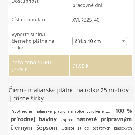
Dostupnosť:
pracovné dni
Číslo produktu:
XVLRB25_40
Vyberte si šírku
čierneho plátna na
šírka 40 cm
rolke
naša cena s DPH
71,90 €
(23 %):
Čierne maliarske plátno na rolke 25 metrov
| rôzne šírky
100 %
Prvotriedne maliarske plátno na rolke vyrobené zo
prírodnej bavlny
natreté prípravným
, vopred
čiernym šepsom
. Odlíšte sa od ostatných klasických