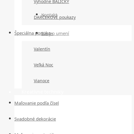
Výhodné BALÍČKY
Kontakt
DARČEKOVÉ poukazy
Špeciálna ponuka»
Blog o umení
Valentín
Veľká Noc
Vianoce
Kreatívne techniky
Maľovanie podľa čísel
Svadobné dekorácie