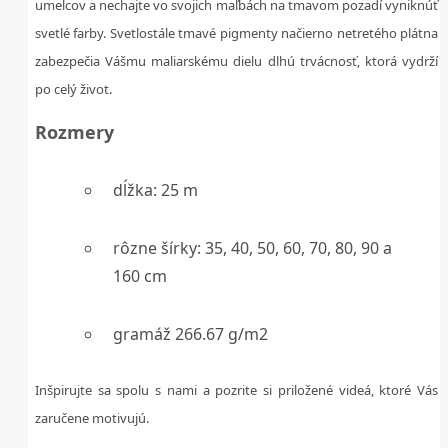
umelcov a nechajte vo svojich maľbách na tmavom pozadí vyniknúť
svetlé farby. Svetlostále tmavé pigmenty načierno netretého plátna
zabezpečia Vášmu maliarskému dielu dlhú trvácnosť, ktorá vydrží
po celý život.
Rozmery
dĺžka: 25 m
rôzne šírky: 35, 40, 50, 60, 70, 80, 90 a
160 cm
gramáž 266.67 g/m2
Inšpirujte sa spolu s nami a pozrite si priložené videá, ktoré Vás
zaručene motivujú.