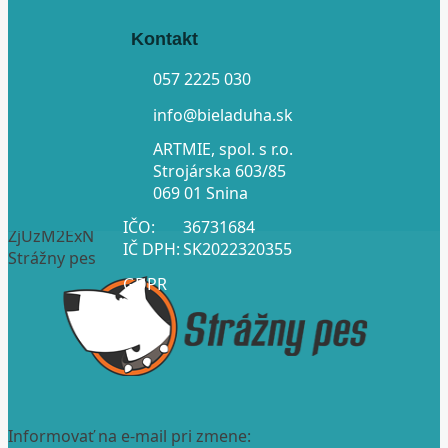
Kontakt
057 2225 030
info@bieladuha.sk
ARTMIE, spol. s r.o.
Strojárska 603/85
069 01 Snina
IČO:
36731684
ZjUzM2ExN
IČ DPH:
SK2022320355
Strážny pes
GDPR
Informovať na e-mail pri zmene: