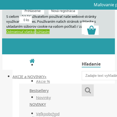
Maľovanie p
Dnes veľký horú
Dnes maľovanie
Prihlásenie
Nová registrácia
S cieľom uľahčiť užívateľom používať naše webové stránky
0 ks
využívame cookies. Používaním našich stránok súhlasíte s
ukladaním súborov cookie na vašom počítači / zariadení.
Odmietnuť všetko
Súhlasím
Hľadanie
AKCIE a NOVINKY»
Akcie %
Bestsellery
Novinky
NOVINKY
Veľkoobchod