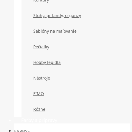
Stuhy, girlandy, organzy
Šablóny na maľovanie
Pečiatky
Hobby lepidla
Nástroje
FIMO
Rôzne
Farby a prípravy
FARBY»