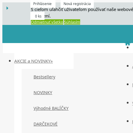
Prihlásenie
Nová registrácia
S cieľom uľahčiť užívateľom používať naše webové
zariadení.
0 ks
Odmietnuť všetko
Súhlasím
AKCIE a NOVINKY»
Bestsellery
NOVINKY
Výhodné BALÍČKY
DARČEKOVÉ