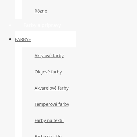
Rôzne
Farby a prípravy
FARBY»
Akrylové farby
Olejové farby
Akvarelové farby
Temperové farby
Farby na textil
Farby na sklo