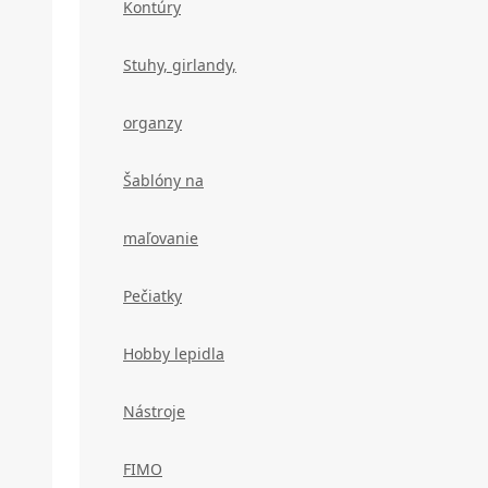
Kontúry
Stuhy, girlandy,
organzy
Šablóny na
maľovanie
Pečiatky
Hobby lepidla
Nástroje
FIMO