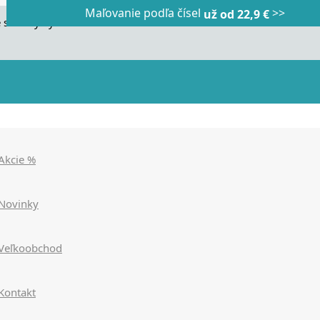
Maľovanie podľa čísel
>>
Dnes veľký horúci výpredaj
Dnes maľovanie podľa čísel
už od 22,9 €
|
|
zľavy až 90%
už od 9,90€
>>>
>>>
 stránky využívame cookies. Používaním našich stránok súhlasít
Akcie %
Novinky
Veľkoobchod
Kontakt