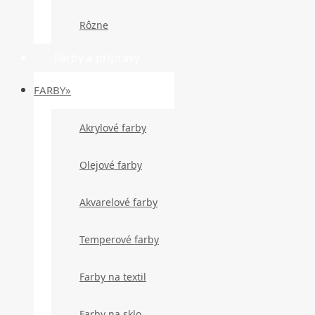
Rôzne
Farby a prípravy
FARBY»
Akrylové farby
Olejové farby
Akvarelové farby
Temperové farby
Farby na textil
Farby na sklo