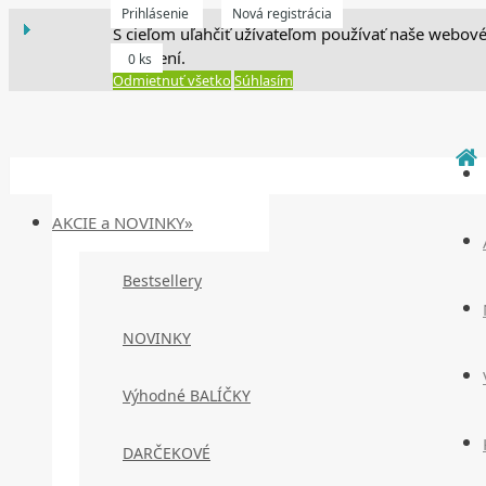
Prihlásenie
Nová registrácia
S cieľom uľahčiť užívateľom používať naše webové
zariadení.
0 ks
Odmietnuť všetko
Súhlasím
AKCIE a NOVINKY»
Bestsellery
NOVINKY
Výhodné BALÍČKY
DARČEKOVÉ