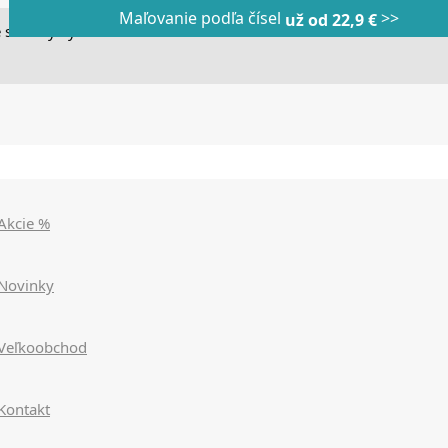
Maľovanie podľa čísel
>>
Dnes veľký horúci výpredaj
Dnes maľovanie podľa čísel
už od 22,9 €
|
|
zľavy až 90%
už od 9,90€
>>>
>>>
 stránky využívame cookies. Používaním našich stránok súhlasít
Akcie %
Novinky
Veľkoobchod
Kontakt