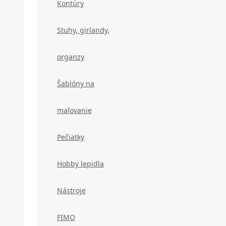
Kontúry
Stuhy, girlandy,
organzy
Šablóny na
maľovanie
Pečiatky
Hobby lepidla
Nástroje
FIMO