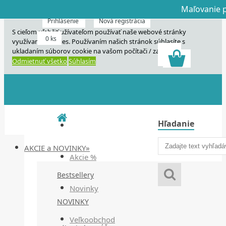
Maľovanie p
Dnes veľký horú
Dnes maľovanie
Prihlásenie
Nová registrácia
S cieľom uľahčiť užívateľom používať naše webové stránky
0 ks
využívame cookies. Používaním našich stránok súhlasíte s
ukladaním súborov cookie na vašom počítači / zariadení.
Odmietnuť všetko
Súhlasím
Hľadanie
AKCIE a NOVINKY»
Akcie %
Bestsellery
Novinky
NOVINKY
Veľkoobchod