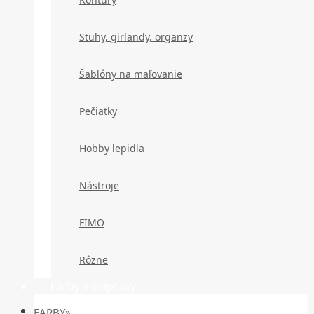
Stuhy, girlandy, organzy
Šablóny na maľovanie
Pečiatky
Hobby lepidla
Nástroje
FIMO
Rôzne
Farby a prípravy
FARBY»