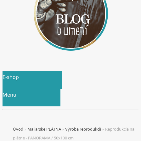
E-shop
Menu
Úvod
»
Maliarske PLÁTNA
»
Výroba reprodukcií
»
Reprodukcia na
plátne - PANORÁMA / 50x100 cm