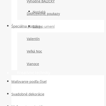
Výhodné BALÍČKY
Kontakt
DARČEKOVÉ poukazy
Špeciálna ponuka»
Blog o umení
Valentín
Veľká Noc
Vianoce
Kreatívne techniky
Maľovanie podľa čísel
Svadobné dekorácie