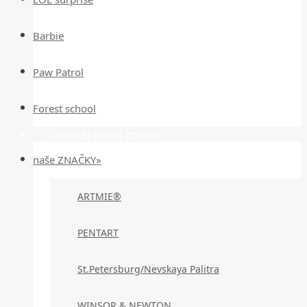
Barbie
Paw Patrol
Forest school
Vyber si podľa značky
naše ZNAČKY»
ARTMIE®
PENTART
St.Petersburg/Nevskaya Palitra
WINSOR & NEWTON