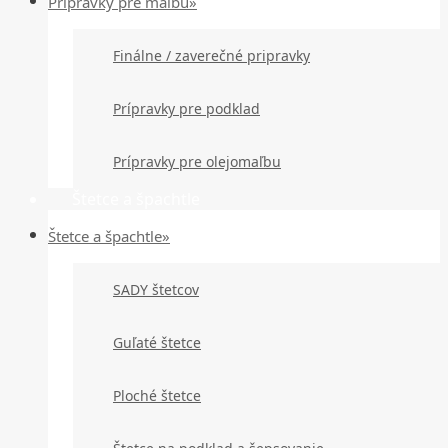
Prípravky pre maľbu»
Finálne / zaverečné pripravky
Prípravky pre podklad
Prípravky pre olejomaľbu
Štetce a špachtle
Štetce a špachtle»
SADY štetcov
Guľaté štetce
Ploché štetce