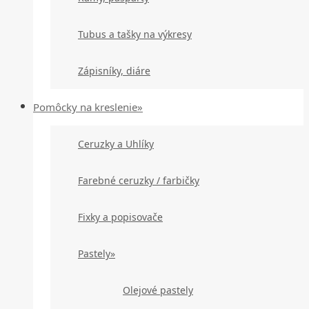
Tubus a tašky na výkresy
Zápisníky, diáre
Pomôcky na kreslenie»
Ceruzky a Uhlíky
Farebné ceruzky / farbičky
Fixky a popisovače
Pastely»
Olejové pastely