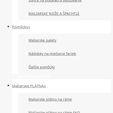
Štetce na podklad a šepsovanie
MALIARSKE NOŽE A ŠPACHTLE
Pomôcky»
Maliarske palety
Nádobky na miešanie farieb
Ďalšie pomôcky
Maliarske plátna
Maliarske PLÁTNA»
Maliarske plátno na ráme
Maliarske plátno na ráme EKO