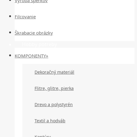
Výroba šperkov
Filcovanie
Škrabacie obrázky
Hobby potreby
KOMPONENTY»
Dekoračný materiál
Flitre, glitre, pierka
Drevo a polystyrén
Textil a hodváb
Kontúry