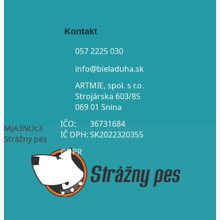
Kontakt
057 2225 030
info@bieladuha.sk
ARTMIE, spol. s r.o.
Strojárska 603/85
069 01 Snina
IČO:
36731684
MjA3NDc3
IČ DPH:
SK2022320355
Strážny pes
GDPR