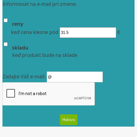
Informovať na e-mail pri zmene:
ceny
keď cena klesne pod
€
skladu
keď produkt bude na sklade
Zadajte Váš e-mail: