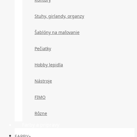
Stuhy, girlandy, organzy
Šablóny na maľovanie
Pečiatky
Hobby lepidla
Nástroje
FIMO
Rôzne
Farby a prípravy
FARBY»