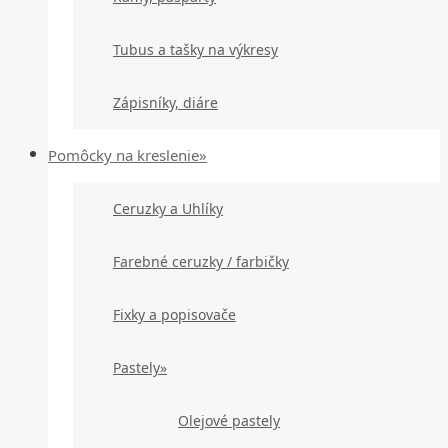
Tubus a tašky na výkresy
Zápisníky, diáre
Pomôcky na kreslenie»
Ceruzky a Uhlíky
Farebné ceruzky / farbičky
Fixky a popisovače
Pastely»
Olejové pastely