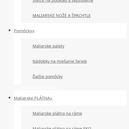
Štetce na podklad a šepsovanie
MALIARSKE NOŽE A ŠPACHTLE
Pomôcky»
Maliarske palety
Nádobky na miešanie farieb
Ďalšie pomôcky
Maliarske plátna
Maliarske PLÁTNA»
Maliarske plátno na ráme
Maliarske plátno na ráme EKO