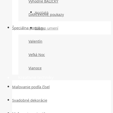
Výhodné BALÍČKY
Kontakt
DARČEKOVÉ poukazy
Špeciálna ponuka»
Blog o umení
Valentín
Veľká Noc
Vianoce
Kreatívne techniky
Maľovanie podľa čísel
Svadobné dekorácie