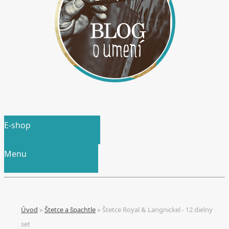
E-shop
Menu
Úvod
»
Štetce a špachtle
»
Štetce Royal & Langnickel - 12 dielny
set