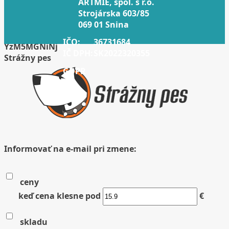
ARTMIE, spol. s r.o.
Strojárska 603/85
069 01 Snina
IČO:
36731684
YzM5MGNiNj
IČ DPH:
SK2022320355
Strážny pes
GDPR
Informovať na e-mail pri zmene:
ceny
keď cena klesne pod
€
skladu