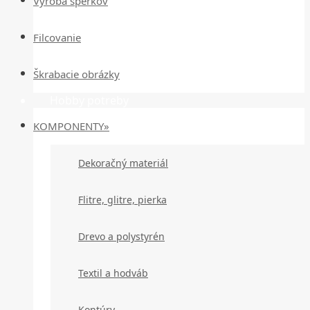
Výroba šperkov
Filcovanie
Škrabacie obrázky
Hobby potreby
KOMPONENTY»
Dekoračný materiál
Flitre, glitre, pierka
Drevo a polystyrén
Textil a hodváb
Kontúry