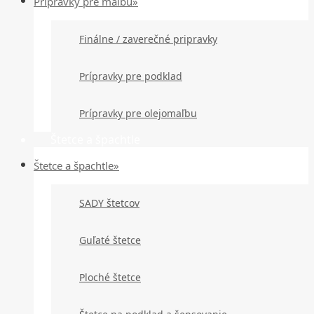
Prípravky pre maľbu»
Finálne / zaverečné pripravky
Prípravky pre podklad
Prípravky pre olejomaľbu
Štetce a špachtle
Štetce a špachtle»
SADY štetcov
Guľaté štetce
Ploché štetce