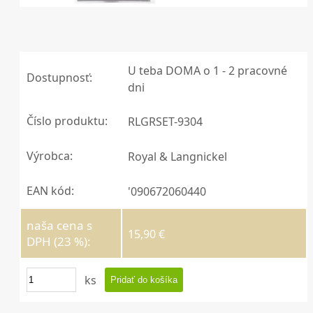
U teba DOMA o 1 - 2 pracovné
Dostupnosť:
dni
Číslo produktu:
RLGRSET-9304
Výrobca:
Royal & Langnickel
EAN kód:
'090672060440
naša cena s
15,90 €
DPH (23 %):
ks