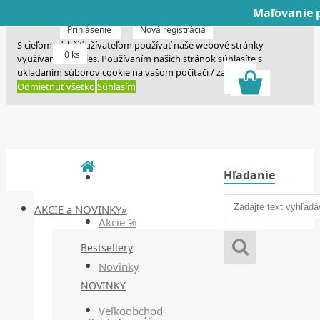
Maľovanie p
Dnes veľký horú
Dnes maľovanie
Prihlásenie
Nová registrácia
S cieľom uľahčiť užívateľom používať naše webové stránky
0 ks
využívame cookies. Používaním našich stránok súhlasíte s
ukladaním súborov cookie na vašom počítači / zariadení.
Odmietnuť všetko
Súhlasím
Hľadanie
AKCIE a NOVINKY»
Akcie %
Bestsellery
Novinky
NOVINKY
Veľkoobchod