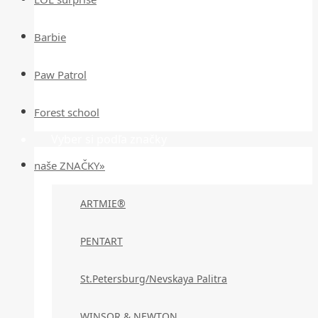
Barbie
Paw Patrol
Forest school
Vyber si podľa značky
naše ZNAČKY»
ARTMIE®
PENTART
St.Petersburg/Nevskaya Palitra
WINSOR & NEWTON