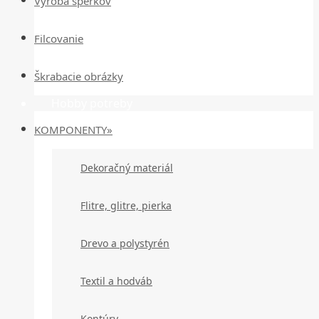
Výroba šperkov
Filcovanie
Škrabacie obrázky
Hobby potreby
KOMPONENTY»
Dekoračný materiál
Flitre, glitre, pierka
Drevo a polystyrén
Textil a hodváb
Kontúry