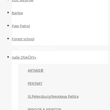
Barbie
Paw Patrol
Forest school
Vyber si podľa značky
naše ZNAČKY»
ARTMIE®
PENTART
St.Petersburg/Nevskaya Palitra
WINSOR & NEWTON