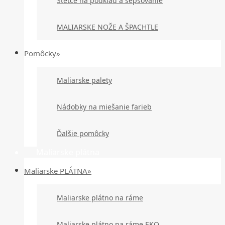
Štetce na podklad a šepsovanie
MALIARSKE NOŽE A ŠPACHTLE
Pomôcky»
Maliarske palety
Nádobky na miešanie farieb
Ďalšie pomôcky
Maliarske plátna
Maliarske PLÁTNA»
Maliarske plátno na ráme
Maliarske plátno na ráme EKO