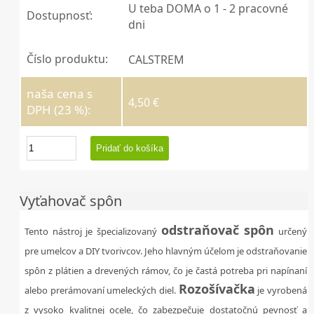
U teba DOMA o 1 - 2 pracovné
Dostupnosť:
dni
Číslo produktu:
CALSTREM
naša cena s
4,50 €
DPH (23 %):
Vyťahovač spôn
odstraňovač spôn
Tento nástroj je špecializovaný
určený
pre umelcov a DIY tvorivcov. Jeho hlavným účelom je odstraňovanie
spôn z plátien a drevených rámov, čo je častá potreba pri napínaní
Rozošívačka
alebo prerámovaní umeleckých diel.
je vyrobená
z vysoko kvalitnej ocele, čo zabezpečuje dostatočnú pevnosť a