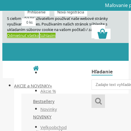
Maľovanie p
Dnes veľký horú
Dnes maľovanie
Prihlásenie
Nová registrácia
S cieľom uľahčiť užívateľom používať naše webové stránky
0 ks
využívame cookies. Používaním našich stránok súhlasíte s
ukladaním súborov cookie na vašom počítači / zariadení.
Odmietnuť všetko
Súhlasím
Hľadanie
AKCIE a NOVINKY»
Akcie %
Bestsellery
Novinky
NOVINKY
Veľkoobchod