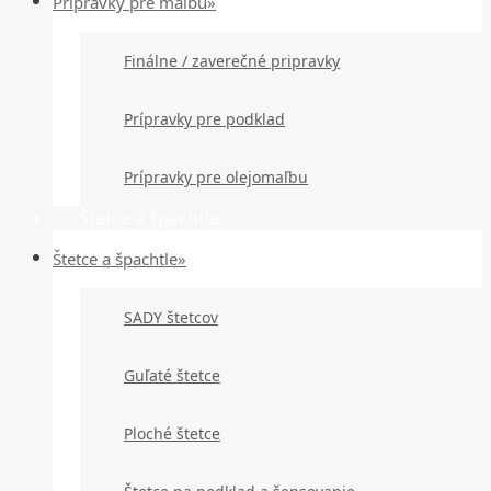
Prípravky pre maľbu»
Finálne / zaverečné pripravky
Prípravky pre podklad
Prípravky pre olejomaľbu
Štetce a špachtle
Štetce a špachtle»
SADY štetcov
Guľaté štetce
Ploché štetce