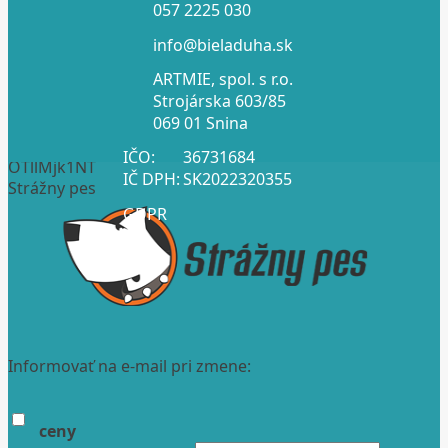
057 2225 030
info@bieladuha.sk
ARTMIE, spol. s r.o.
Strojárska 603/85
069 01 Snina
IČO:
36731684
OTllMjk1NT
IČ DPH:
SK2022320355
Strážny pes
GDPR
Informovať na e-mail pri zmene:
ceny