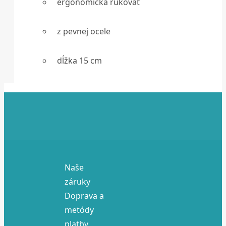
ergonomická rukoväť
z pevnej ocele
dĺžka 15 cm
Naše
záruky
Doprava a
metódy
platby