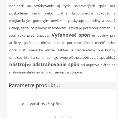
odolnosť na vyťahovanie aj tých najpevnejších spôn bez
poškodenia rámu alebo plátna. Ergonomická rukoväť s
dvojfarebným gumovým povlakom poskytuje pohodlný a pevný
úchop, zatiaľ čo pákový mechanizmus znižuje potrebnú námahu a
Vyťahovač spôn
šetrí ruky pred únavou.
je ideálny pre
ateliéry, galérie a dielne, kde je potrebné často meniť alebo
opravovať umelecké plátna. Taktiež je neoceniteľný pre hobby
umelcov, ktorí si sami napínajú svoje plátna a potrebujú spoľahlivý
nástroj
odstraňovanie spôn
na
pri príprave plátna na
maľovanie alebo pri jeho konzervácii a obnove.
Parametre produktu:
vyťahovač spôn