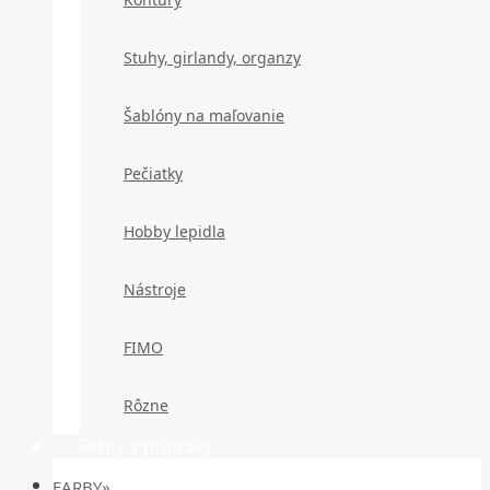
Stuhy, girlandy, organzy
Šablóny na maľovanie
Pečiatky
Hobby lepidla
Nástroje
FIMO
Rôzne
Farby a prípravy
FARBY»