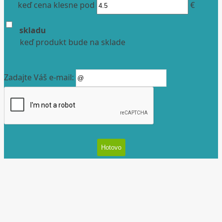
keď cena klesne pod
€
skladu
keď produkt bude na sklade
Zadajte Váš e-mail: