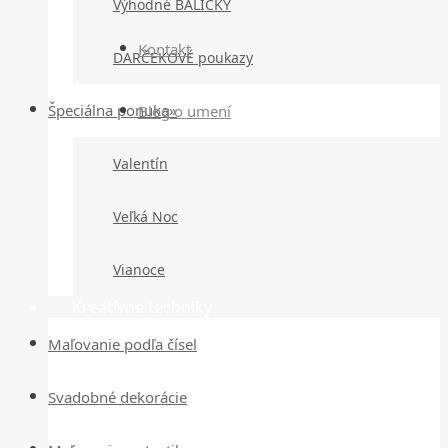
Výhodné BALÍČKY
Kontakt
DARČEKOVÉ poukazy
Špeciálna ponuka»
Blog o umení
Valentín
Veľká Noc
Vianoce
Kreatívne techniky
Maľovanie podľa čísel
Svadobné dekorácie