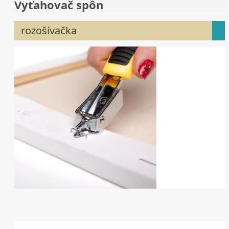
Vyťahovač spôn
rozošívačka