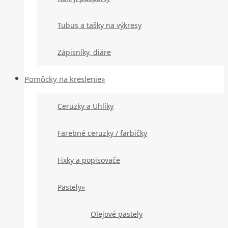
Tubus a tašky na výkresy
Zápisníky, diáre
Pomôcky na kreslenie»
Ceruzky a Uhlíky
Farebné ceruzky / farbičky
Fixky a popisovače
Pastely»
Olejové pastely