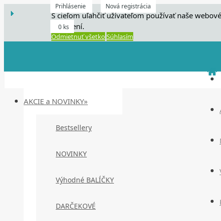
Prihlásenie
Nová registrácia
S cieľom uľahčiť užívateľom používať naše webové
zariadení.
0 ks
Odmietnuť všetko
Súhlasím
AKCIE a NOVINKY»
Bestsellery
NOVINKY
Výhodné BALÍČKY
DARČEKOVÉ