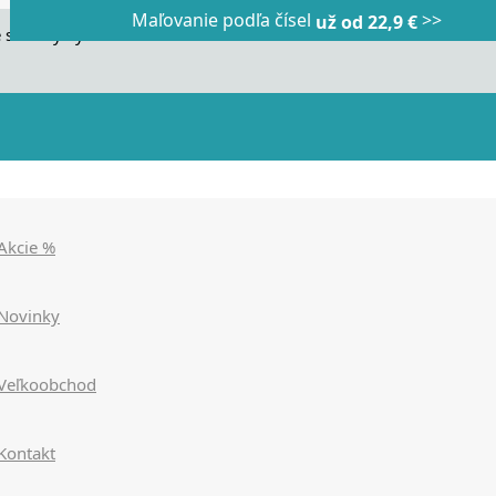
Maľovanie podľa čísel
>>
Dnes veľký horúci výpredaj
Dnes maľovanie podľa čísel
už od 22,9 €
|
|
zľavy až 90%
už od 9,90€
>>>
>>>
 stránky využívame cookies. Používaním našich stránok súhlasít
Akcie %
Novinky
Veľkoobchod
Kontakt