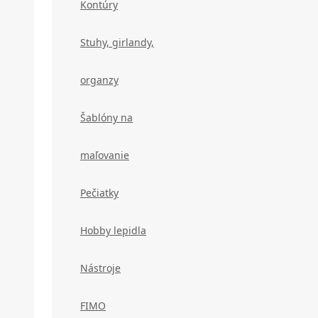
Kontúry
Stuhy, girlandy,
organzy
Šablóny na
maľovanie
Pečiatky
Hobby lepidla
Nástroje
FIMO