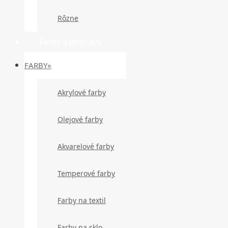
Rôzne
Farby a prípravy
FARBY»
Akrylové farby
Olejové farby
Akvarelové farby
Temperové farby
Farby na textil
Farby na sklo