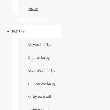
Rôzne
Farby a prípravy
FARBY»
Akrylové farby
Olejové farby
Akvarelové farby
Temperové farby
Farby na textil
Farby na sklo