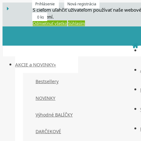
Prihlásenie
Nová registrácia
S cieľom uľahčiť užívateľom používať naše webové
zariadení.
0 ks
Odmietnuť všetko
Súhlasím
AKCIE a NOVINKY»
Bestsellery
NOVINKY
Výhodné BALÍČKY
DARČEKOVÉ