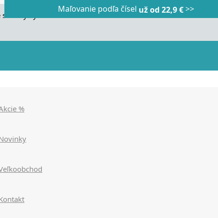
Maľovanie podľa čísel
>>
Dnes veľký horúci výpredaj
Dnes maľovanie podľa čísel
už od 22,9 €
|
|
zľavy až 90%
už od 9,90€
>>>
>>>
 stránky využívame cookies. Používaním našich stránok súhlasít
Akcie %
Novinky
Veľkoobchod
Kontakt