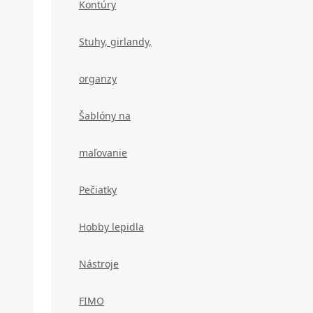
Kontúry
Stuhy, girlandy,
organzy
Šablóny na
maľovanie
Pečiatky
Hobby lepidla
Nástroje
FIMO