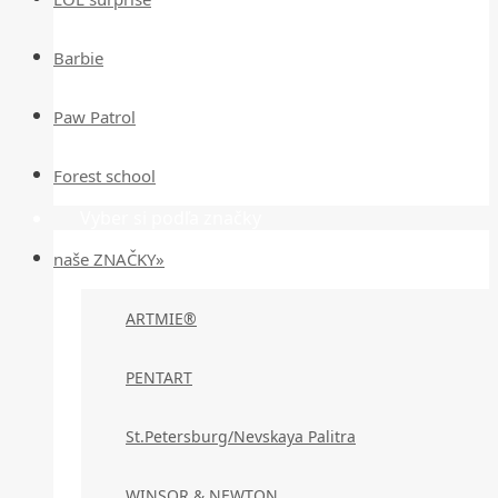
Barbie
Paw Patrol
Forest school
Vyber si podľa značky
naše ZNAČKY»
ARTMIE®
PENTART
St.Petersburg/Nevskaya Palitra
WINSOR & NEWTON