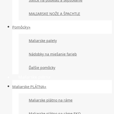
Štetce na podklad a šepsovanie
MALIARSKE NOŽE A ŠPACHTLE
Pomôcky»
Maliarske palety
Nádobky na miešanie farieb
Ďalšie pomôcky
Maliarske plátna
Maliarske PLÁTNA»
Maliarske plátno na ráme
Maliarske plátno na ráme EKO