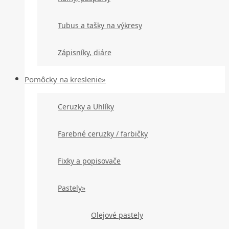
Tubus a tašky na výkresy
Zápisníky, diáre
Pomôcky na kreslenie»
Ceruzky a Uhlíky
Farebné ceruzky / farbičky
Fixky a popisovače
Pastely»
Olejové pastely