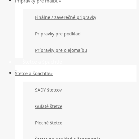
Prípravky pre maľbu»
Finálne / zaverečné pripravky
Prípravky pre podklad
Prípravky pre olejomaľbu
Štetce a špachtle
Štetce a špachtle»
SADY štetcov
Guľaté štetce
Ploché štetce