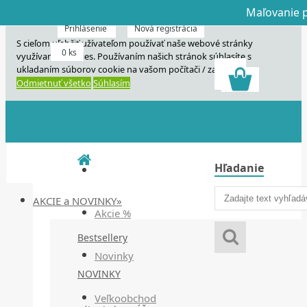
Maľovanie p
Dnes veľký horú
Dnes maľovanie
Prihlásenie
Nová registrácia
S cieľom uľahčiť užívateľom používať naše webové stránky
0 ks
využívame cookies. Používaním našich stránok súhlasíte s
ukladaním súborov cookie na vašom počítači / zariadení.
Odmietnuť všetko
Súhlasím
Hľadanie
AKCIE a NOVINKY»
Akcie %
Bestsellery
Novinky
NOVINKY
Veľkoobchod