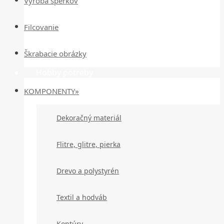
Výroba šperkov
Filcovanie
Škrabacie obrázky
Hobby potreby
KOMPONENTY»
Dekoračný materiál
Flitre, glitre, pierka
Drevo a polystyrén
Textil a hodváb
Kontúry