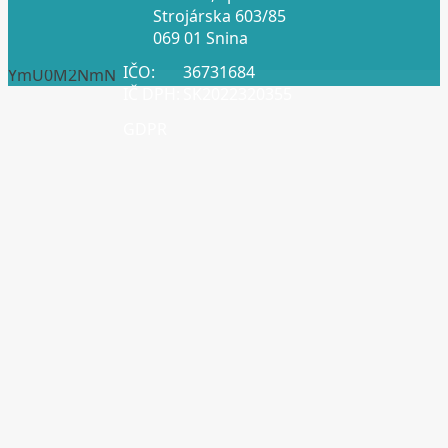
Strojárska 603/85
069 01 Snina
IČO:
36731684
YmU0M2NmN
IČ DPH:
SK2022320355
GDPR