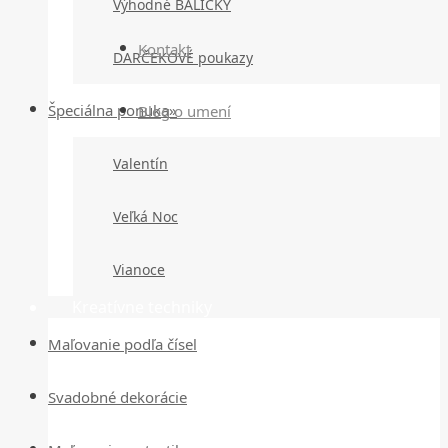
Výhodné BALÍČKY
Kontakt
DARČEKOVÉ poukazy
Špeciálna ponuka»
Blog o umení
Valentín
Veľká Noc
Vianoce
Kreatívne techniky
Maľovanie podľa čísel
Svadobné dekorácie