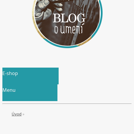
E-shop
Menu
Úvod
»