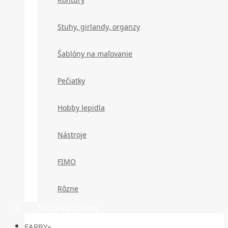
Stuhy, girlandy, organzy
Šablóny na maľovanie
Pečiatky
Hobby lepidla
Nástroje
FIMO
Rôzne
Farby a prípravy
FARBY»