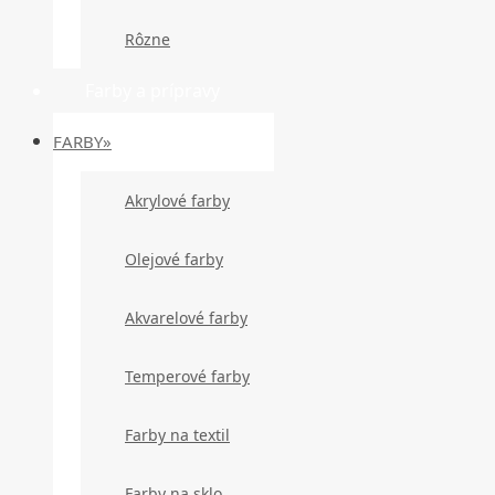
Rôzne
Farby a prípravy
FARBY»
Akrylové farby
Olejové farby
Akvarelové farby
Temperové farby
Farby na textil
Farby na sklo