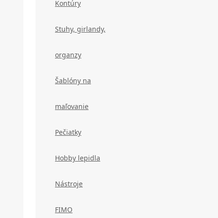
Kontúry
Stuhy, girlandy,
organzy
Šablóny na
maľovanie
Pečiatky
Hobby lepidla
Nástroje
FIMO