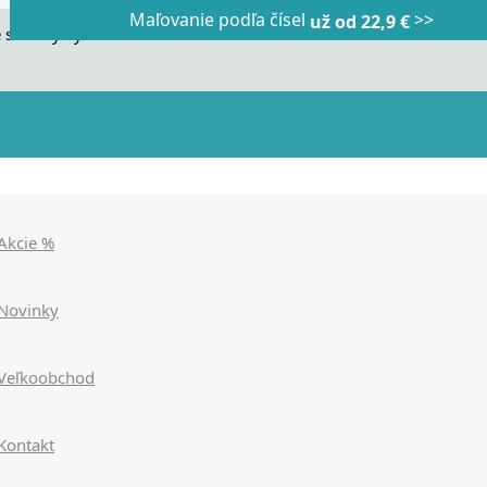
Maľovanie podľa čísel
>>
Dnes veľký horúci výpredaj
Dnes maľovanie podľa čísel
už od 22,9 €
|
|
zľavy až 90%
už od 9,90€
>>>
>>>
 stránky využívame cookies. Používaním našich stránok súhlasít
Akcie %
Novinky
Veľkoobchod
Kontakt