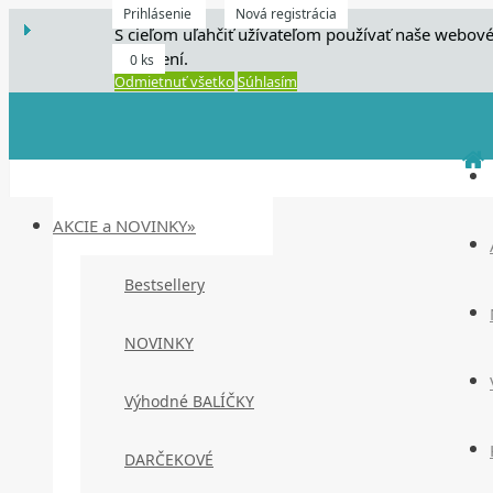
Prihlásenie
Nová registrácia
S cieľom uľahčiť užívateľom používať naše webové
zariadení.
0 ks
Odmietnuť všetko
Súhlasím
AKCIE a NOVINKY»
Bestsellery
NOVINKY
Výhodné BALÍČKY
DARČEKOVÉ