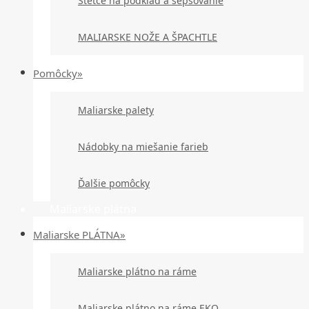
Štetce na podklad a šepsovanie
MALIARSKE NOŽE A ŠPACHTLE
Pomôcky»
Maliarske palety
Nádobky na miešanie farieb
Ďalšie pomôcky
Maliarske plátna
Maliarske PLÁTNA»
Maliarske plátno na ráme
Maliarske plátno na ráme EKO