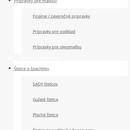
Prípravky pre maľbu»
Finálne / zaverečné pripravky
Prípravky pre podklad
Prípravky pre olejomaľbu
Štetce a špachtle
Štetce a špachtle»
SADY štetcov
Guľaté štetce
Ploché štetce