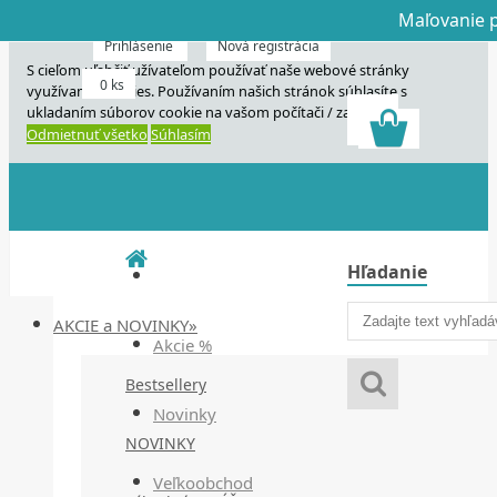
Maľovanie p
Dnes veľký horú
Dnes maľovanie
Prihlásenie
Nová registrácia
S cieľom uľahčiť užívateľom používať naše webové stránky
0 ks
využívame cookies. Používaním našich stránok súhlasíte s
ukladaním súborov cookie na vašom počítači / zariadení.
Odmietnuť všetko
Súhlasím
Hľadanie
AKCIE a NOVINKY»
Akcie %
Bestsellery
Novinky
NOVINKY
Veľkoobchod