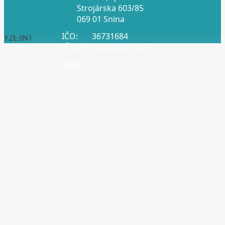
Strojárska 603/85
069 01 Snina
IČO:
36731684
Y2E3NT
IČ DPH:
SK2022320355
GDPR