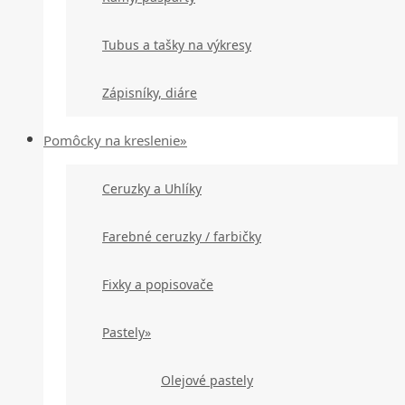
Tubus a tašky na výkresy
Zápisníky, diáre
Pomôcky na kreslenie»
Ceruzky a Uhlíky
Farebné ceruzky / farbičky
Fixky a popisovače
Pastely»
Olejové pastely