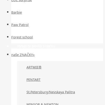
Barbie
Paw Patrol
Forest school
Vyber si podľa značky
naše ZNAČKY»
ARTMIE®
PENTART
St.Petersburg/Nevskaya Palitra
WINSOR & NEWTON