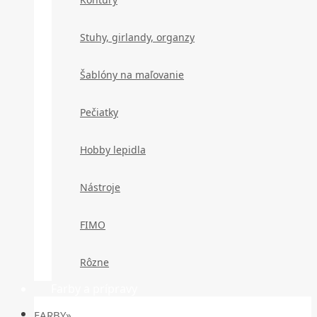
Stuhy, girlandy, organzy
Šablóny na maľovanie
Pečiatky
Hobby lepidla
Nástroje
FIMO
Rôzne
Farby a prípravy
FARBY»