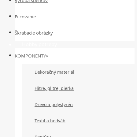
Výroba šperkov
Filcovanie
Škrabacie obrázky
Hobby potreby
KOMPONENTY»
Dekoračný materiál
Flitre, glitre, pierka
Drevo a polystyrén
Textil a hodváb
Kontúry