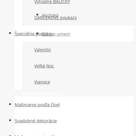
Výhodné BALÍČKY
Kontakt
DARČEKOVÉ poukazy
Špeciálna ponuka»
Blog o umení
Valentín
Veľká Noc
Vianoce
Kreatívne techniky
Maľovanie podľa čísel
Svadobné dekorácie