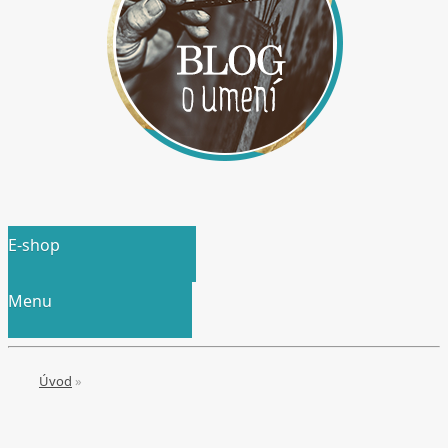
E-shop
Menu
Úvod
»