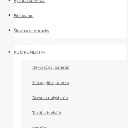
Výroba šperkov
Filcovanie
Škrabacie obrázky
Hobby potreby
KOMPONENTY»
Dekoračný materiál
Flitre, glitre, pierka
Drevo a polystyrén
Textil a hodváb
Kontúry