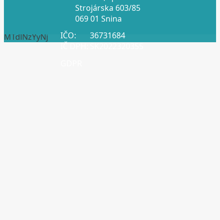
Strojárska 603/85
069 01 Snina
IČO:
36731684
MTdlNzYyNj
IČ DPH:
SK2022320355
GDPR