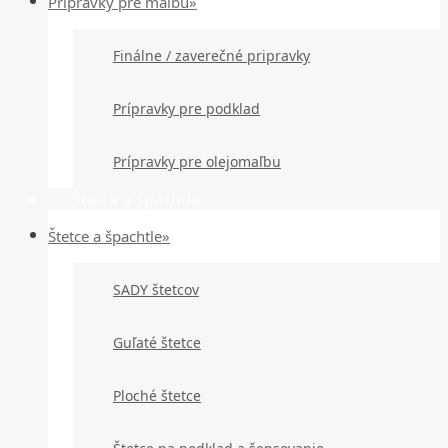
Prípravky pre maľbu»
Finálne / zaverečné pripravky
Prípravky pre podklad
Prípravky pre olejomaľbu
Štetce a špachtle
Štetce a špachtle»
SADY štetcov
Guľaté štetce
Ploché štetce