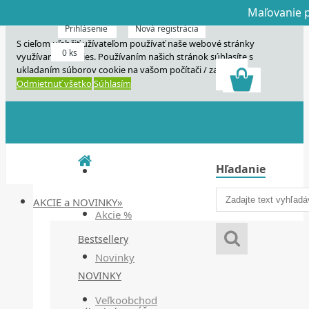
Maľovanie p
Dnes veľký horú
Dnes maľovanie
Prihlásenie
Nová registrácia
S cieľom uľahčiť užívateľom používať naše webové stránky
0 ks
využívame cookies. Používaním našich stránok súhlasíte s
ukladaním súborov cookie na vašom počítači / zariadení.
Odmietnuť všetko
Súhlasím
Hľadanie
AKCIE a NOVINKY»
Akcie %
Bestsellery
Novinky
NOVINKY
Veľkoobchod