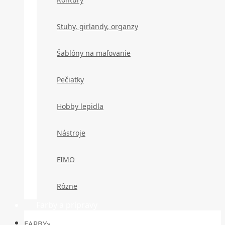
Stuhy, girlandy, organzy
Šablóny na maľovanie
Pečiatky
Hobby lepidla
Nástroje
FIMO
Rôzne
Farby a prípravy
FARBY»