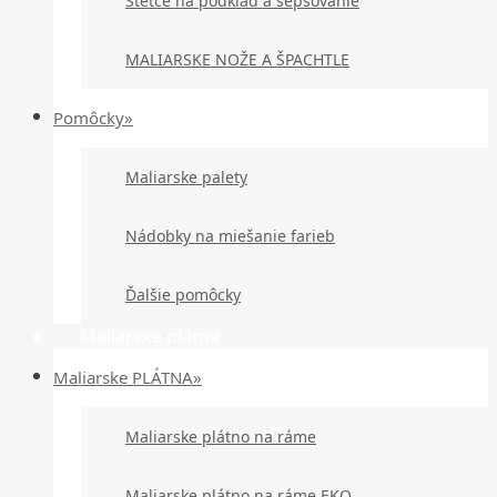
Štetce na podklad a šepsovanie
MALIARSKE NOŽE A ŠPACHTLE
Pomôcky»
Maliarske palety
Nádobky na miešanie farieb
Ďalšie pomôcky
Maliarske plátna
Maliarske PLÁTNA»
Maliarske plátno na ráme
Maliarske plátno na ráme EKO