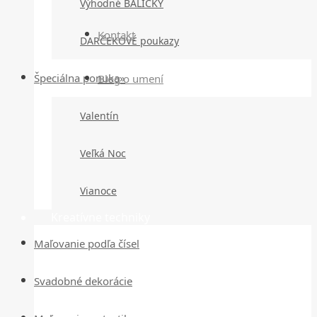
Výhodné BALÍČKY
Kontakt
DARČEKOVÉ poukazy
Špeciálna ponuka»
Blog o umení
Valentín
Veľká Noc
Vianoce
Kreatívne techniky
Maľovanie podľa čísel
Svadobné dekorácie