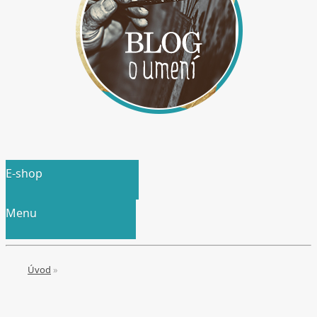
E-shop
Menu
Úvod
»