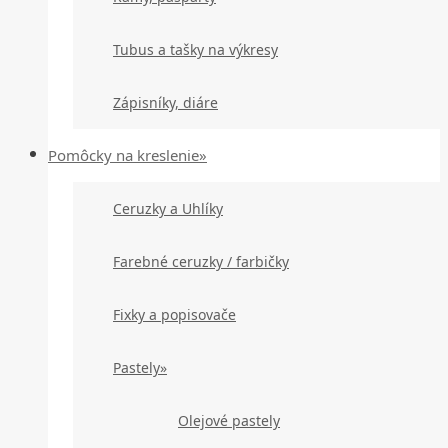
Tubus a tašky na výkresy
Zápisníky, diáre
Pomôcky na kreslenie»
Ceruzky a Uhlíky
Farebné ceruzky / farbičky
Fixky a popisovače
Pastely»
Olejové pastely