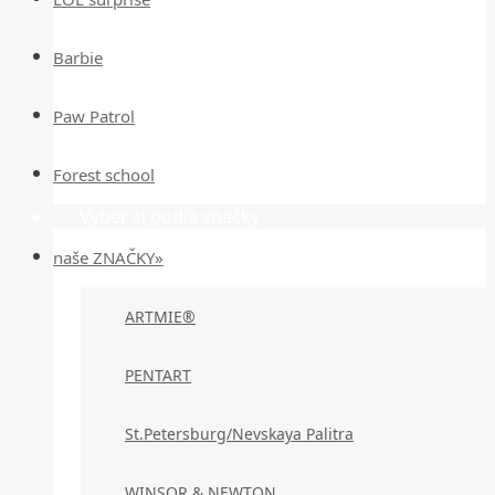
Barbie
Paw Patrol
Forest school
Vyber si podľa značky
naše ZNAČKY»
ARTMIE®
PENTART
St.Petersburg/Nevskaya Palitra
WINSOR & NEWTON