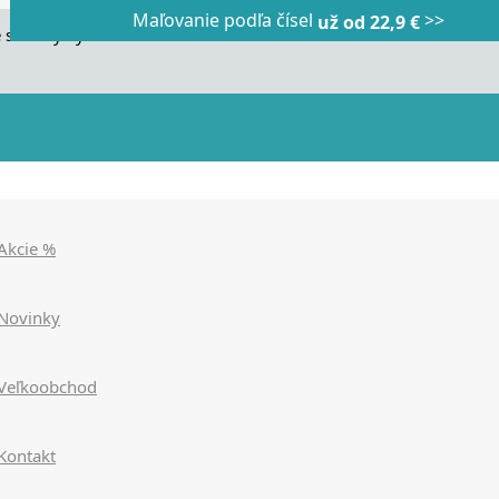
Maľovanie podľa čísel
>>
Dnes veľký horúci výpredaj
Dnes maľovanie podľa čísel
už od 22,9 €
|
|
zľavy až 90%
už od 9,90€
>>>
>>>
 stránky využívame cookies. Používaním našich stránok súhlasít
Akcie %
Novinky
Veľkoobchod
Kontakt