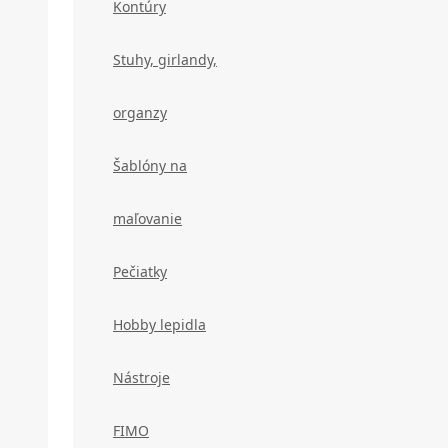
Kontúry
Stuhy, girlandy,
organzy
Šablóny na
maľovanie
Pečiatky
Hobby lepidla
Nástroje
FIMO