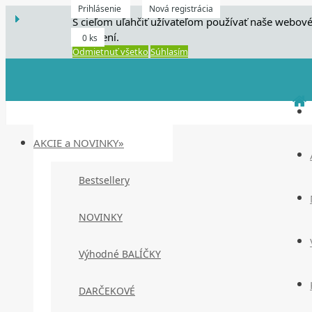
Prihlásenie
Nová registrácia
S cieľom uľahčiť užívateľom používať naše webové
zariadení.
0 ks
Odmietnuť všetko
Súhlasím
AKCIE a NOVINKY»
Bestsellery
NOVINKY
Výhodné BALÍČKY
DARČEKOVÉ