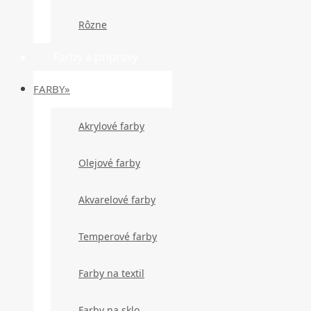
Rôzne
Farby a prípravy
FARBY»
Akrylové farby
Olejové farby
Akvarelové farby
Temperové farby
Farby na textil
Farby na sklo